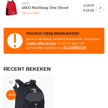
JAKO
€18,00
JAKO Multibag One│Rood
€13,50
Op voorraad
PRODUCT(EN) BEDRUKKEN?
Jouw bedrukking verdient maatwerk. Vraag een
snelle offerte aan
of bel en app voor
persoonlijk overleg via
+31 628987309
.
RECENT BEKEKEN
-25%