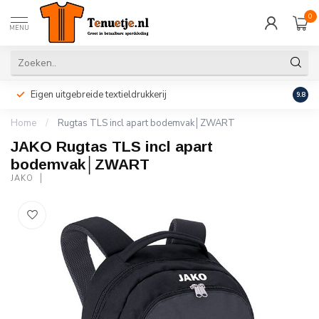
0
MENU
Eigen uitgebreide textieldrukkerij
Perso
9.8
Home
/
Rugtas TLS incl apart bodemvak│ZWART
JAKO Rugtas TLS incl apart
bodemvak│ZWART
JAKO