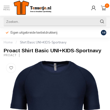
0
MENU
Eigen uitgebreide textieldrukkerij
Perso
9.8
Home
/
Shirt Basic UNI+KIDS-Sportnavy
Proact Shirt Basic UNI+KIDS-Sportnavy
PROACT