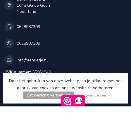
1648 GG de Goorn
Nederland
0628987309
0628987309
info@tenuetje.nl
KVK nummer:
55961940
btw-nummer:
NL851923987B01
Door het gebruiken van onze website, ga je akkoord met het
gebruik van cookies om onze website te verbeteren.
CATEGORIEËN
Dit bericht verbergen
Meer over cookies »
9,8
INFORMATIE
MIJN ACCOUNT