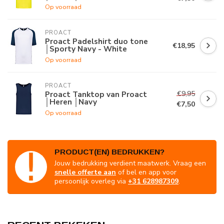
Op voorraad
PROACT
Proact Padelshirt duo tone
€18,95
│Sporty Navy - White
Op voorraad
PROACT
€9,95
Proact Tanktop van Proact
│Heren │Navy
€7,50
Op voorraad
PRODUCT(EN) BEDRUKKEN?
Jouw bedrukking verdient maatwerk. Vraag een
snelle offerte aan
of bel en app voor
persoonlijk overleg via
+31 628987309
.