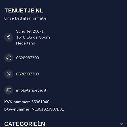
TENUETJE.NL
Onze bedrijfsinformatie
Schoffel 20C-1
1648 GG de Goorn
Nederland
0628987309
0628987309
info@tenuetje.nl
KVK nummer:
55961940
btw-nummer:
NL851923987B01
CATEGORIEËN