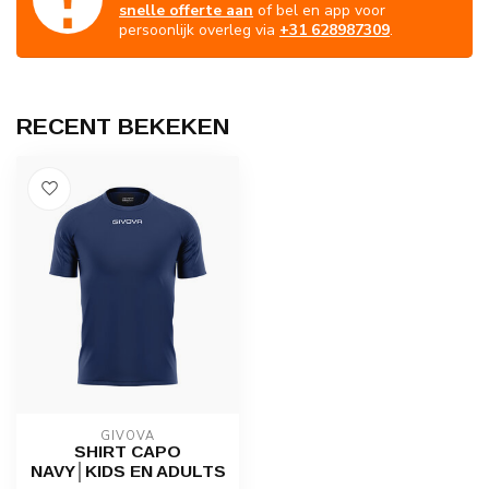
snelle offerte aan
of bel en app voor
persoonlijk overleg via
+31 628987309
.
RECENT BEKEKEN
GIVOVA
SHIRT CAPO
NAVY│KIDS EN ADULTS