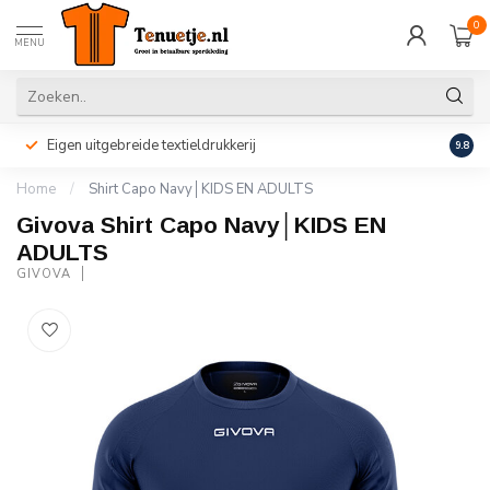
0
MENU
Eigen uitgebreide textieldrukkerij
Perso
9.8
Home
/
Shirt Capo Navy│KIDS EN ADULTS
Givova Shirt Capo Navy│KIDS EN
ADULTS
GIVOVA