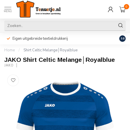
0
MENU
Eigen uitgebreide textieldrukkerij
Perso
9.8
Home
/
Shirt Celtic Melange│Royalblue
JAKO Shirt Celtic Melange│Royalblue
JAKO