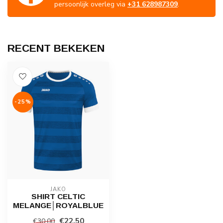
persoonlijk overleg via
+31 628987309
.
RECENT BEKEKEN
-25%
JAKO
SHIRT CELTIC
MELANGE│ROYALBLUE
€22,50
€30,00