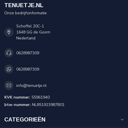
TENUETJE.NL
Onze bedrijfsinformatie
Schoffel 20C-1
1648 GG de Goorn
Nederland
0628987309
0628987309
info@tenuetje.nl
KVK nummer:
55961940
btw-nummer:
NL851923987B01
CATEGORIEËN