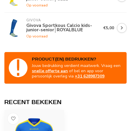
Op voorraad
GIVOVA
Givova Sportkous Calcio kids-
€5,00
junior-senior│ROYALBLUE
Op voorraad
PRODUCT(EN) BEDRUKKEN?
Jouw bedrukking verdient maatwerk. Vraag een
snelle offerte aan
of bel en app voor
persoonlijk overleg via
+31 628987309
.
RECENT BEKEKEN