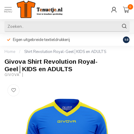
0
MENU
Eigen uitgebreide textieldrukkerij
Perso
9.8
Home
/
Shirt Revolution Royal-Geel│KIDS en ADULTS
Givova Shirt Revolution Royal-
Geel│KIDS en ADULTS
GIVOVA