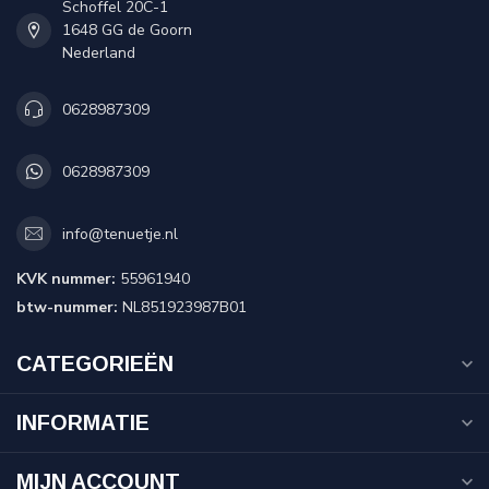
Schoffel 20C-1
1648 GG de Goorn
Nederland
0628987309
0628987309
info@tenuetje.nl
KVK nummer:
55961940
btw-nummer:
NL851923987B01
CATEGORIEËN
INFORMATIE
MIJN ACCOUNT