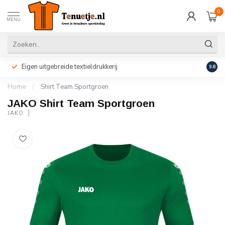
0
MENU
Eigen uitgebreide textieldrukkerij
Perso
9.8
Home
/
Shirt Team Sportgroen
JAKO Shirt Team Sportgroen
JAKO