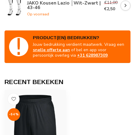
€11,00
JAKO Kousen Lazio │Wit-Zwart |
43-46
€2,50
Op voorraad
PRODUCT(EN) BEDRUKKEN?
Jouw bedrukking verdient maatwerk. Vraag een
snelle offerte aan
of bel en app voor
persoonlijk overleg via
+31 628987309
.
RECENT BEKEKEN
-64%