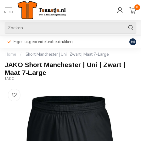
0
MENU
Eigen uitgebreide textieldrukkerij
Perso
9.8
Home
/
Short Manchester | Uni | Zwart | Maat 7-Large
JAKO Short Manchester | Uni | Zwart |
Maat 7-Large
JAKO