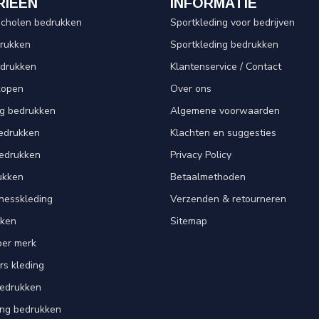
RIEËN
INFORMATIE
scholen bedrukken
Sportkleding voor bedrijven
drukken
Sportkleding bedrukken
edrukken
Klantenservice / Contact
kopen
Over ons
ng bedrukken
Algemene voorwaarden
edrukken
Klachten en suggesties
bedrukken
Privacy Policy
ukken
Betaalmethoden
tnesskleding
Verzenden & retourneren
kken
Sitemap
per merk
rs kleding
bedrukken
ing bedrukken