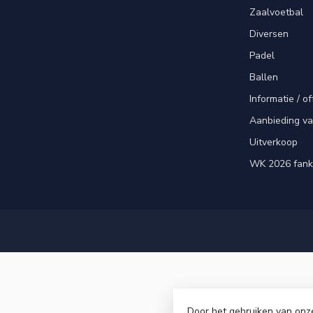
Zaalvoetbal
Diversen
Padel
Ballen
Informatie / of
Aanbieding v
Uitverkoop
WK 2026 fank
Door het gebruiken van onz