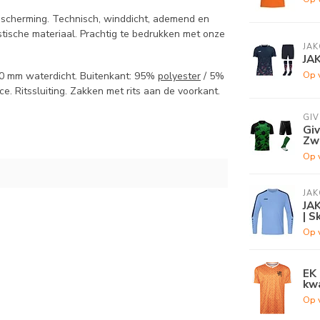
escherming. Technisch, winddicht, ademend en
tische materiaal. Prachtig te bedrukken met onze
JAK
JA
Op 
00 mm waterdicht. Buitenkant: 95%
polyester
/ 5%
ce. Ritssluiting. Zakken met rits aan de voorkant.
GI
Gi
Zw
Op 
JAK
JAK
| S
Op 
EK 
kwa
Op 