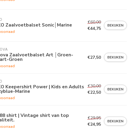
O
€60,00
KO Zaalvoetbalset Sonic│Marine
BEKIJKEN
€44,75
voorraad
VOVA
vova Zaalvoetbalset Art │Groen-
€27,50
BEKIJKEN
art-Groen
voorraad
O
€30,00
O Keepershirt Power | Kids en Adults
BEKIJKEN
kyblue-Marine
€22,50
voorraad
88 shirt | Vintage shirt van top
€29,95
liteit.
BEKIJKEN
€24,95
voorraad