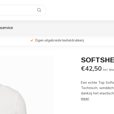
service
Eigen uitgebreide textieldrukkerij
SOFTSHE
€42,50
Incl. bt
Een echte Top Softs
Technisch, winddich
dankzij het elastisc
meer
.