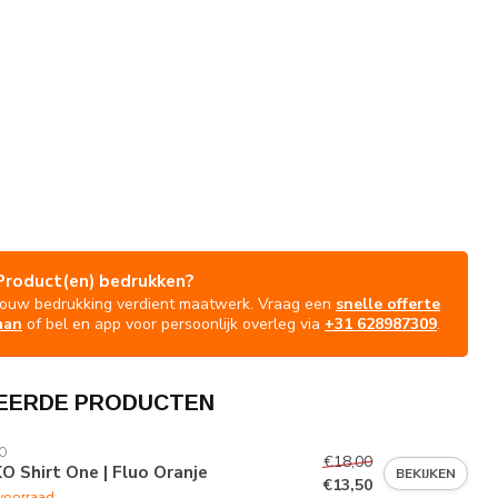
Product(en) bedrukken?
Jouw bedrukking verdient maatwerk. Vraag een
snelle offerte
aan
of bel en app voor persoonlijk overleg via
+31 628987309
.
EERDE PRODUCTEN
O
€18,00
O Shirt One | Fluo Oranje
BEKIJKEN
€13,50
voorraad