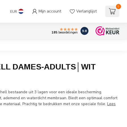
0
Mijn account
Verlanglijst
EUR
9.8
185
beoordelingen
LL DAMES-ADULTS│WIT
w
hell bestaande uit 3 lagen voor een ideale bescherming.
t, ademend en waterdicht membraan. Biedt een optimaal comfort
he materiaal. Prachtig te bedrukken met onze speciale folie.
Lees