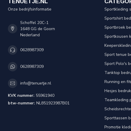
TENUETJE.NL
CATEGO
Onze bedrijfsinformatie
Sportkleding 
Sportshirt be
Schoffel 20C-1
Sportbroek b
1648 GG de Goorn
Nederland
Sportkousen 
Keeperskledi
0628987309
Sport tenue b
Sport Polo's 
0628987309
Tanktop bedr
Running en fi
info@tenuetje.nl
Hesjes bedru
KVK nummer:
55961940
Teamkleding 
btw-nummer:
NL851923987B01
Scheidsrechte
Sporttassen 
Promotie kled