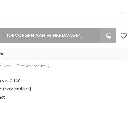
TOEVOEGEN AAN WINKELWAGEN
en
lijken
Deel dit product
 v.a. € 100,-
 textieldrukkerij
act