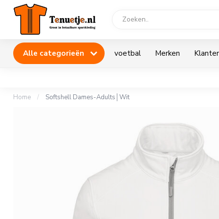
Alle categorieën
voetbal
Merken
Klanten
Home
/
Softshell Dames-Adults│Wit