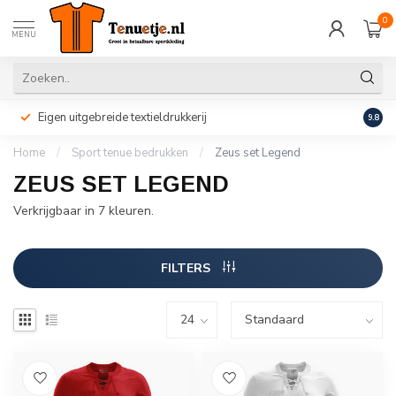
0
MENU
Eigen uitgebreide textieldrukkerij
Perso
9.8
Home
/
Sport tenue bedrukken
/
Zeus set Legend
ZEUS SET LEGEND
Verkrijgbaar in 7 kleuren.
FILTERS