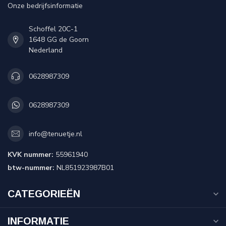
Onze bedrijfsinformatie
Schoffel 20C-1
1648 GG de Goorn
Nederland
0628987309
0628987309
info@tenuetje.nl
KVK nummer:
55961940
btw-nummer:
NL851923987B01
CATEGORIEËN
INFORMATIE