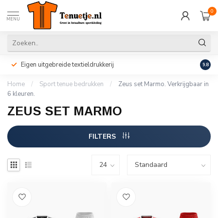
0
MENU
Eigen uitgebreide textieldrukkerij
Perso
9.8
Home
/
Sport tenue bedrukken
/
Zeus set Marmo. Verkrijgbaar in
6 kleuren.
ZEUS SET MARMO
FILTERS