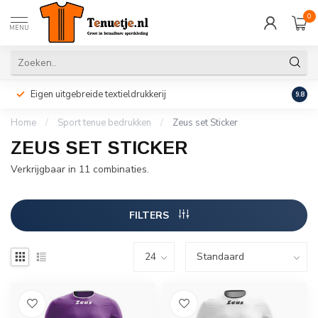
0
MENU
Eigen uitgebreide textieldrukkerij
Perso
9.8
Home
/
Sport tenue bedrukken
/
Zeus set Sticker
ZEUS SET STICKER
Verkrijgbaar in 11 combinaties.
FILTERS