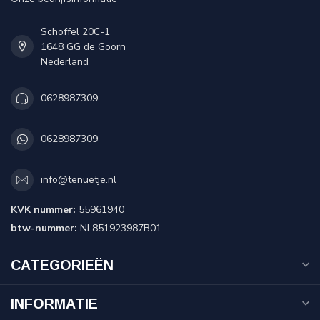
Schoffel 20C-1
1648 GG de Goorn
Nederland
0628987309
0628987309
info@tenuetje.nl
KVK nummer:
55961940
btw-nummer:
NL851923987B01
CATEGORIEËN
INFORMATIE