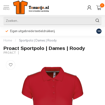
0
MENU
Eigen uitgebreide textieldrukkerij
Perso
9.8
Home
/
Sportpolo | Dames | Roody
Proact Sportpolo | Dames | Roody
PROACT