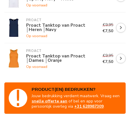
Op voorraad
PROACT
€9,95
Proact Tanktop van Proact
│Heren │Navy
€7,50
Op voorraad
PROACT
€9,95
Proact Tanktop van Proact
│Dames │Oranje
€7,50
Op voorraad
PRODUCT(EN) BEDRUKKEN?
Jouw bedrukking verdient maatwerk. Vraag een
snelle offerte aan
of bel en app voor
persoonlijk overleg via
+31 628987309
.