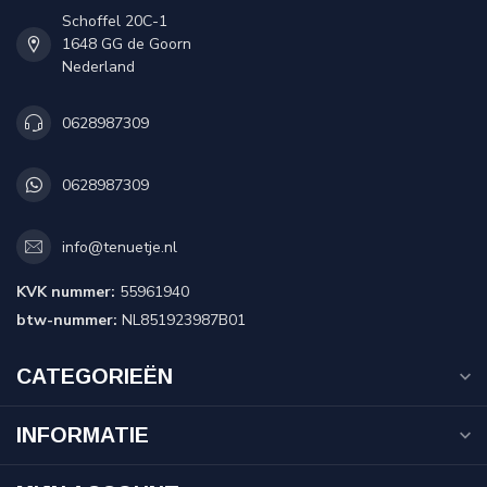
Schoffel 20C-1
1648 GG de Goorn
Nederland
0628987309
0628987309
info@tenuetje.nl
KVK nummer:
55961940
btw-nummer:
NL851923987B01
CATEGORIEËN
INFORMATIE