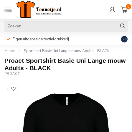
0
MENU
Eigen uitgebreide textieldrukkerij
Perso
9.8
Home
/
Sportshirt Basic Uni Lange mouw Adults - BLACK
Proact Sportshirt Basic Uni Lange mouw
Adults - BLACK
PROACT