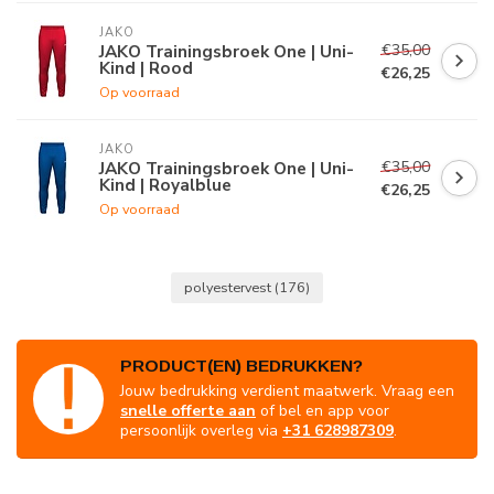
JAKO
€35,00
JAKO Trainingsbroek One | Uni-
Kind | Rood
€26,25
Op voorraad
JAKO
€35,00
JAKO Trainingsbroek One | Uni-
Kind | Royalblue
€26,25
Op voorraad
polyestervest
(176)
PRODUCT(EN) BEDRUKKEN?
Jouw bedrukking verdient maatwerk. Vraag een
snelle offerte aan
of bel en app voor
persoonlijk overleg via
+31 628987309
.