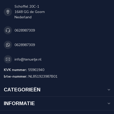
Schoffel 20C-1
1648 GG de Goorn
Nederland
0628987309
0628987309
info@tenuetje.nl
KVK nummer:
55961940
btw-nummer:
NL851923987B01
CATEGORIEËN
INFORMATIE