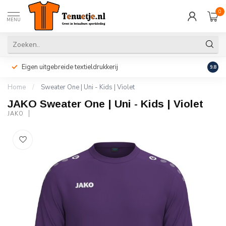
0
MENU
Eigen uitgebreide textieldrukkerij
Perso
9.8
Home
/
Sweater One | Uni - Kids | Violet
JAKO Sweater One | Uni - Kids | Violet
JAKO