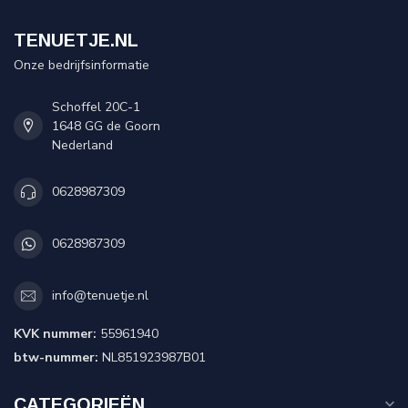
TENUETJE.NL
Onze bedrijfsinformatie
Schoffel 20C-1
1648 GG de Goorn
Nederland
0628987309
0628987309
info@tenuetje.nl
KVK nummer:
55961940
btw-nummer:
NL851923987B01
CATEGORIEËN