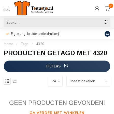
0
MENU
Eigen uitgebreide textieldrukkerij
Perso
9.8
Home
/
Tags
/
4320
PRODUCTEN GETAGD MET 4320
FILTERS
GEEN PRODUCTEN GEVONDEN!
GA VERDER MET WINKELEN