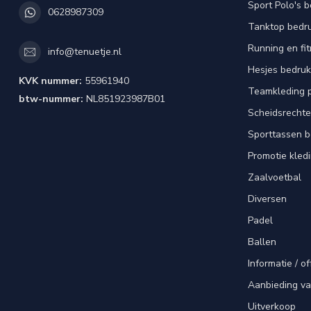
Sport Polo's 
0628987309
Tanktop bedr
Running en fi
info@tenuetje.nl
Hesjes bedru
KVK nummer:
55961940
Teamkleding 
btw-nummer:
NL851923987B01
Scheidsrechte
Sporttassen 
Promotie kled
Zaalvoetbal
Diversen
Padel
Ballen
Informatie / of
Aanbieding v
Uitverkoop