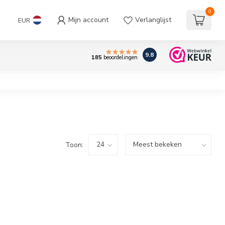
0
Mijn account
Verlanglijst
EUR
9.8
185
beoordelingen
Toon: