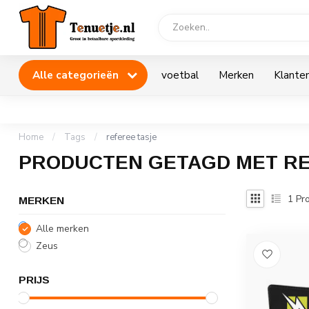
Alle categorieën
voetbal
Merken
Klanten
Home
/
Tags
/
referee tasje
PRODUCTEN GETAGD MET RE
1
Pro
MERKEN
Alle merken
Zeus
PRIJS