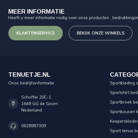
MEER INFORMATIE
Heeft u meer informatie nodig over onze producten , bedrukkingsm
KLANTENSERVICE
BEKIJK ONZE WINKELS
TENUETJE.NL
CATEGO
Onze bedrijfsinformatie
Sportkleding 
Sportshirt be
Schoffel 20C-1
Sportbroek b
1648 GG de Goorn
Nederland
Sportkousen 
Keeperskledi
0628987309
Sport tenue b