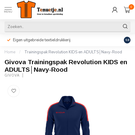
0
MENU
Eigen uitgebreide textieldrukkerij
Perso
9.8
Home
/
Trainingspak Revolution KIDS en ADULTS│Navy-Rood
Givova Trainingspak Revolution KIDS en
ADULTS│Navy-Rood
GIVOVA