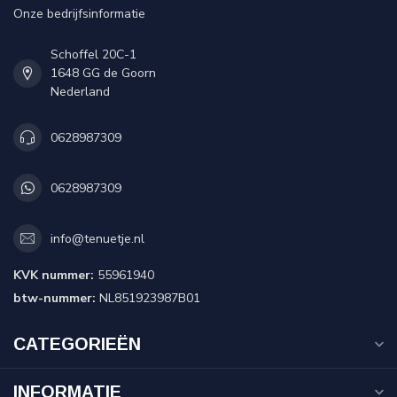
Onze bedrijfsinformatie
Schoffel 20C-1
1648 GG de Goorn
Nederland
0628987309
0628987309
info@tenuetje.nl
KVK nummer:
55961940
btw-nummer:
NL851923987B01
CATEGORIEËN
INFORMATIE