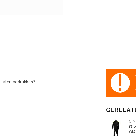
l laten bedrukken?
GERELAT
GI
Giv
AD