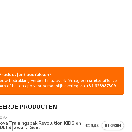
Product(en) bedrukken?
Jouw bedrukking verdient maatwerk. Vraag een
snelle offerte
aan
of bel en app voor persoonlijk overleg via
+31 628987309
.
EERDE PRODUCTEN
VOVA
ova Trainingspak Revolution KIDS en
€29,95
BEKIJKEN
ULTS│Zwart-Geel