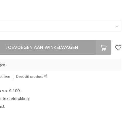
TOEVOEGEN AAN WINKELWAGEN
gen
lijken
Deel dit product
 v.a. € 100,-
 textieldrukkerij
act