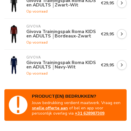
Givova Trainingspak Roma KIDS
€29,95
en ADULTS │Zwart-Wit
Op voorraad
GIVOVA
Givova Trainingspak Roma KIDS
€29,95
en ADULTS │Bordeaux-Zwart
Op voorraad
GIVOVA
Givova Trainingspak Roma KIDS
€29,95
en ADULTS │Navy-Wit
Op voorraad
PRODUCT(EN) BEDRUKKEN?
Jouw bedrukking verdient maatwerk. Vraag een
snelle offerte aan
of bel en app voor
persoonlijk overleg via
+31 628987309
.