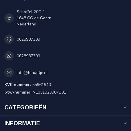
Schoffel 20C-1
1648 GG de Goorn
Nederland
0628987309
0628987309
info@tenuetje.nl
KVK nummer:
55961940
btw-nummer:
NL851923987B01
CATEGORIEËN
INFORMATIE