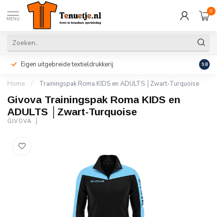
0
MENU
Eigen uitgebreide textieldrukkerij
Perso
9.8
Home
/
Trainingspak Roma KIDS en ADULTS │Zwart-Turquoise
Givova Trainingspak Roma KIDS en
ADULTS │Zwart-Turquoise
GIVOVA