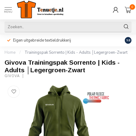
0
MENU
Eigen uitgebreide textieldrukkerij
Perso
9.8
Home
/
Trainingspak Sorrento | Kids - Adults │Legergroen-Zwart
Givova Trainingspak Sorrento | Kids -
Adults │Legergroen-Zwart
GIVOVA