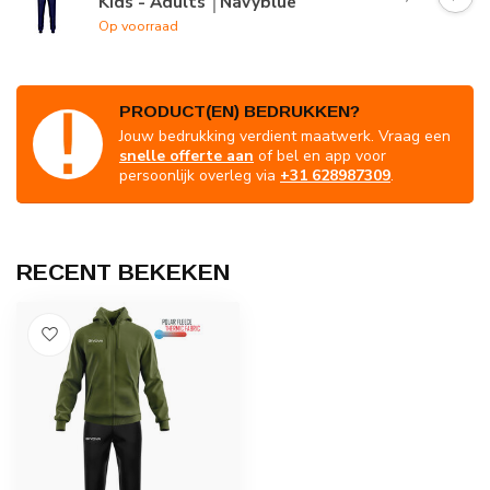
Kids - Adults │Navyblue
Op voorraad
PRODUCT(EN) BEDRUKKEN?
Jouw bedrukking verdient maatwerk. Vraag een
snelle offerte aan
of bel en app voor
persoonlijk overleg via
+31 628987309
.
RECENT BEKEKEN