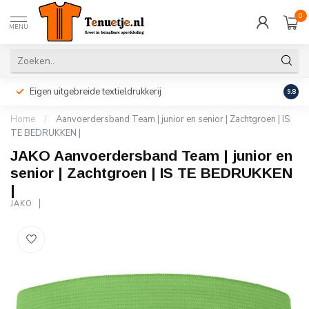
0
MENU
Eigen uitgebreide textieldrukkerij
Perso
9.8
Home
/
Aanvoerdersband Team | junior en senior | Zachtgroen | IS
TE BEDRUKKEN |
JAKO Aanvoerdersband Team | junior en
senior | Zachtgroen | IS TE BEDRUKKEN
|
JAKO