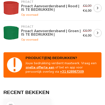
PROACT
€6,00
Proact Aanvoerdersband | Rood |
IS TE BEDRUKKEN |
€4,00
Op voorraad
PROACT
€6,00
Proact Aanvoerdersband | Groen |
IS TE BEDRUKKEN |
€4,00
Op voorraad
PRODUCT(EN) BEDRUKKEN?
Jouw bedrukking verdient maatwerk. Vraag een
snelle offerte aan
of bel en app voor
persoonlijk overleg via
+31 628987309
.
RECENT BEKEKEN