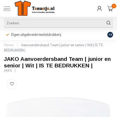
0
MENU
Eigen uitgebreide textieldrukkerij
Perso
9.8
Home
/
Aanvoerdersband Team | junior en senior | Wit | IS TE
BEDRUKKEN |
JAKO Aanvoerdersband Team | junior en
senior | Wit | IS TE BEDRUKKEN |
JAKO