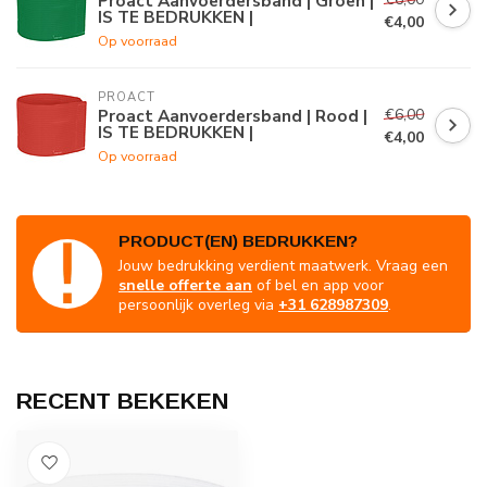
Proact Aanvoerdersband | Groen |
IS TE BEDRUKKEN |
€4,00
Op voorraad
PROACT
€6,00
Proact Aanvoerdersband | Rood |
IS TE BEDRUKKEN |
€4,00
Op voorraad
PRODUCT(EN) BEDRUKKEN?
Jouw bedrukking verdient maatwerk. Vraag een
snelle offerte aan
of bel en app voor
persoonlijk overleg via
+31 628987309
.
RECENT BEKEKEN