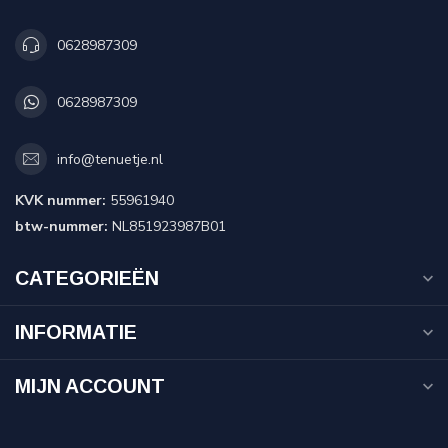
0628987309
0628987309
info@tenuetje.nl
KVK nummer:
55961940
btw-nummer:
NL851923987B01
CATEGORIEËN
INFORMATIE
MIJN ACCOUNT