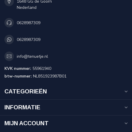
1648 GG de Goorn
Nederland
0628987309
0628987309
info@tenuetje.nl
KVK nummer:
55961940
btw-nummer:
NL851923987B01
CATEGORIEËN
INFORMATIE
MIJN ACCOUNT