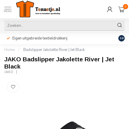
0
MENU
Eigen uitgebreide textieldrukkerij
Perso
9.8
Home
/
Badslipper Jakolette River | Jet Black
JAKO Badslipper Jakolette River | Jet
Black
JAKO