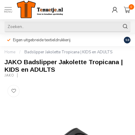
0
MENU
Eigen uitgebreide textieldrukkerij
Perso
9.8
Home
/
Badslipper Jakolette Tropicana | KIDS en ADULTS
JAKO Badslipper Jakolette Tropicana |
KIDS en ADULTS
JAKO