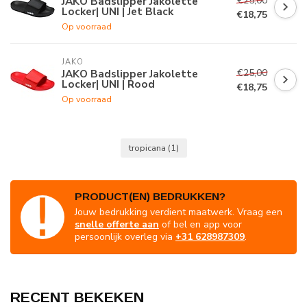
€25,00
JAKO Badslipper Jakolette
Locker| UNI | Jet Black
€18,75
Op voorraad
JAKO
€25,00
JAKO Badslipper Jakolette
Locker| UNI | Rood
€18,75
Op voorraad
tropicana
(1)
PRODUCT(EN) BEDRUKKEN?
Jouw bedrukking verdient maatwerk. Vraag een
snelle offerte aan
of bel en app voor
persoonlijk overleg via
+31 628987309
.
RECENT BEKEKEN