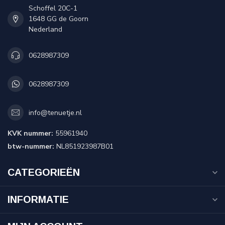
Schoffel 20C-1
1648 GG de Goorn
Nederland
0628987309
0628987309
info@tenuetje.nl
KVK nummer:
55961940
btw-nummer:
NL851923987B01
CATEGORIEËN
INFORMATIE