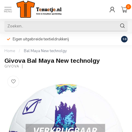
0
MENU
Eigen uitgebreide textieldrukkerij
Perso
9.8
Home
/
Bal Maya New technolgy
Givova Bal Maya New technolgy
GIVOVA