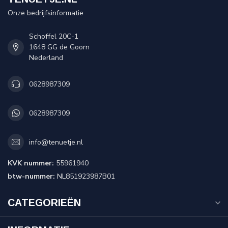
Onze bedrijfsinformatie
Schoffel 20C-1
1648 GG de Goorn
Nederland
0628987309
0628987309
info@tenuetje.nl
KVK nummer:
55961940
btw-nummer:
NL851923987B01
CATEGORIEËN