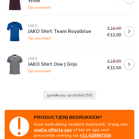
Wine
Op voorraad
JAKO
€16,00
JAKO Shirt Team Royalblue
€12,00
Op voorraad
JAKO
€18,00
JAKO Shirt One | Grijs
€13,50
Op voorraad
goedkoop sportshirt
(50)
PRODUCT(EN) BEDRUKKEN?
Jouw bedrukking verdient maatwerk. Vraag een
snelle offerte aan
of bel en app voor
persoonlijk overleg via
+31 628987309
.