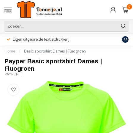
0
MENU
Eigen uitgebreide textieldrukkerij
Perso
9.8
Home
/
Basic sportshirt Dames | Fluogroen
Payper Basic sportshirt Dames |
Fluogroen
PAYPER