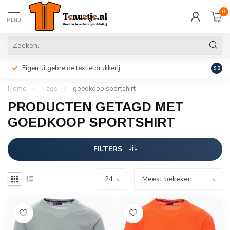
0
MENU
Eigen uitgebreide textieldrukkerij
Perso
9.8
Home
/
Tags
/
goedkoop sportshirt
PRODUCTEN GETAGD MET
GOEDKOOP SPORTSHIRT
FILTERS