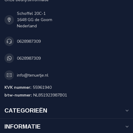
Schoffel 20C-1
1648 GG de Goorn
Nederland
0628987309
0628987309
info@tenuetje.nl
KVK nummer:
55961940
btw-nummer:
NL851923987B01
CATEGORIEËN
INFORMATIE