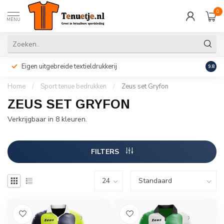
0
MENU
Eigen uitgebreide textieldrukkerij
Perso
9.8
Home
/
Sport tenue bedrukken
/
Zeus set Gryfon
ZEUS SET GRYFON
Verkrijgbaar in 8 kleuren.
FILTERS