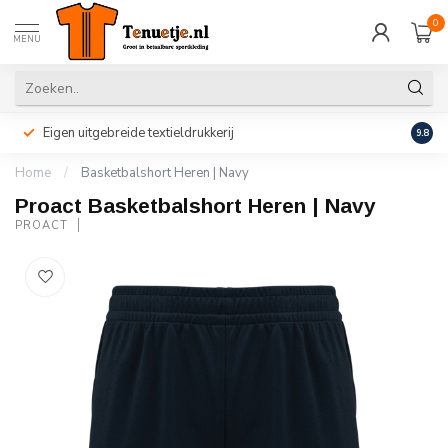
0
MENU
Eigen uitgebreide textieldrukkerij
Perso
9.8
Home
/
Basketbalshort Heren | Navy
Proact Basketbalshort Heren | Navy
PROACT