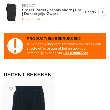
PROACT
Proact Padel / tennis short | Uni
€27,95
| Donkergrijs-Zwart
Op voorraad
PRODUCT(EN) BEDRUKKEN?
Jouw bedrukking verdient maatwerk. Vraag een
snelle offerte aan
of bel en app voor
persoonlijk overleg via
+31 628987309
.
RECENT BEKEKEN