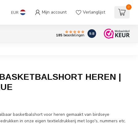
0
Mijn account
Verlanglijst
EUR
9.8
185
beoordelingen
BASKETBALSHORT HEREN |
LUE
w
aalbaar basketbalshort voor heren gemaakt van birdseye
bedrukken in onze eigen textieldrukkerij met logo's, nummers etc.