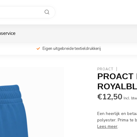
service
Eigen uitgebreide textieldrukkerij
PROACT
PROACT 
ROYALB
€12,50
Incl. bt
Een heerlijk en bet
polyester. Prima te 
Lees meer
.