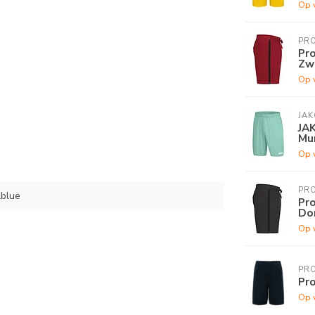
Op 
PR
Pro
Zw
Op 
JAK
JAK
Mu
Op 
PR
lblue
Pro
Do
Op 
PR
Pro
Op 