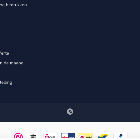
ing bedrukken
ferte
an de maand
leding