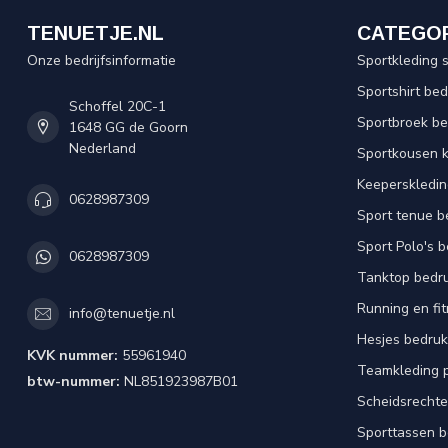
TENUETJE.NL
CATEGO
Onze bedrijfsinformatie
Sportkleding 
Sportshirt be
Schoffel 20C-1
Sportbroek b
1648 GG de Goorn
Nederland
Sportkousen 
Keeperskledi
0628987309
Sport tenue b
Sport Polo's 
0628987309
Tanktop bedr
Running en fi
info@tenuetje.nl
Hesjes bedru
KVK nummer:
55961940
Teamkleding 
btw-nummer:
NL851923987B01
Scheidsrechte
Sporttassen 