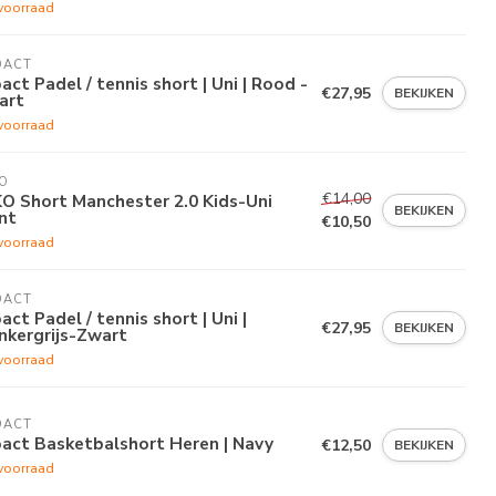
voorraad
OACT
act Padel / tennis short | Uni | Rood -
€27,95
BEKIJKEN
art
voorraad
O
€14,00
O Short Manchester 2.0 Kids-Uni
BEKIJKEN
nt
€10,50
voorraad
OACT
act Padel / tennis short | Uni |
€27,95
BEKIJKEN
nkergrijs-Zwart
voorraad
OACT
act Basketbalshort Heren | Navy
€12,50
BEKIJKEN
voorraad