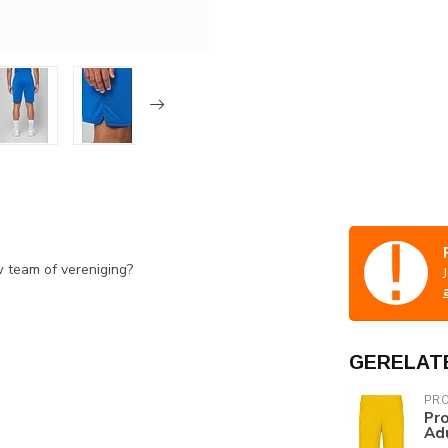
w team of vereniging?
GERELAT
PR
Pro
Ad