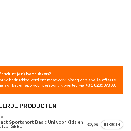
Product(en) bedrukken?
Jouw bedrukking verdient maatwerk. Vraag een
snelle offerte
aan
of bel en app voor persoonlijk overleg via
+31 628987309
.
EERDE PRODUCTEN
OACT
act Sportshort Basic Uni voor Kids en
€7,95
BEKIJKEN
ults│GEEL