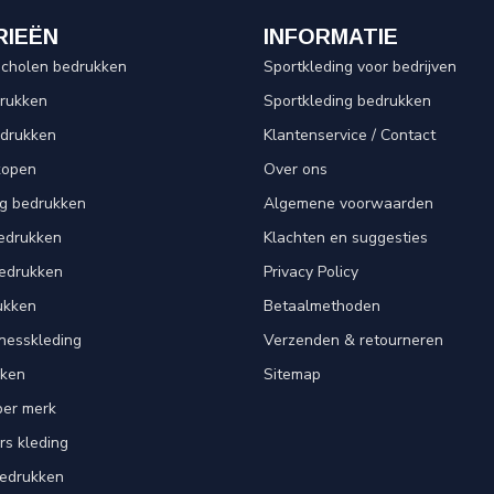
RIEËN
INFORMATIE
scholen bedrukken
Sportkleding voor bedrijven
drukken
Sportkleding bedrukken
edrukken
Klantenservice / Contact
kopen
Over ons
ng bedrukken
Algemene voorwaarden
edrukken
Klachten en suggesties
bedrukken
Privacy Policy
ukken
Betaalmethoden
tnesskleding
Verzenden & retourneren
kken
Sitemap
per merk
rs kleding
bedrukken