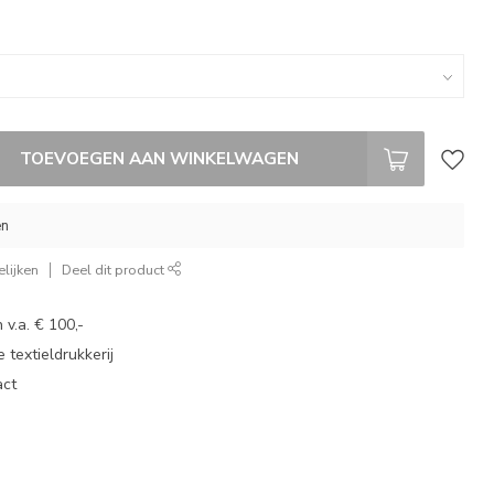
TOEVOEGEN AAN WINKELWAGEN
en
lijken
Deel dit product
 v.a. € 100,-
 textieldrukkerij
act