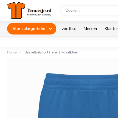
Alle categorieën
voetbal
Merken
Klanten
Home
/
Basketbalshort Heren | Royalblue