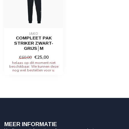
JAKO
COMPLEET PAK
STRIKER ZWART-
GRIJS│M
€25,00
€60,00
helaas op dit moment niet
beschikbaar. We kunnen deze
nog wel bestellen voor u.
MEER INFORMATIE