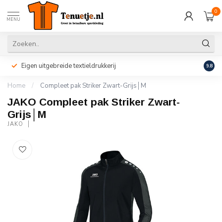
0
MENU
Eigen uitgebreide textieldrukkerij
Perso
9.8
Home
/
Compleet pak Striker Zwart-Grijs│M
JAKO Compleet pak Striker Zwart-
Grijs│M
JAKO