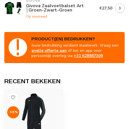
GIVOVA
Givova Zaalvoetbalset Art
€27,50
│Groen-Zwart-Groen
Op voorraad
PRODUCT(EN) BEDRUKKEN?
Jouw bedrukking verdient maatwerk. Vraag een
snelle offerte aan
of bel en app voor
persoonlijk overleg via
+31 628987309
.
RECENT BEKEKEN
-58%