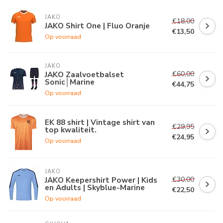
JAKO
€18,00
JAKO Shirt One | Fluo Oranje
€13,50
Op voorraad
JAKO
€60,00
JAKO Zaalvoetbalset
Sonic│Marine
€44,75
Op voorraad
EK 88 shirt | Vintage shirt van
€29,95
top kwaliteit.
€24,95
Op voorraad
JAKO
€30,00
JAKO Keepershirt Power | Kids
en Adults | Skyblue-Marine
€22,50
Op voorraad