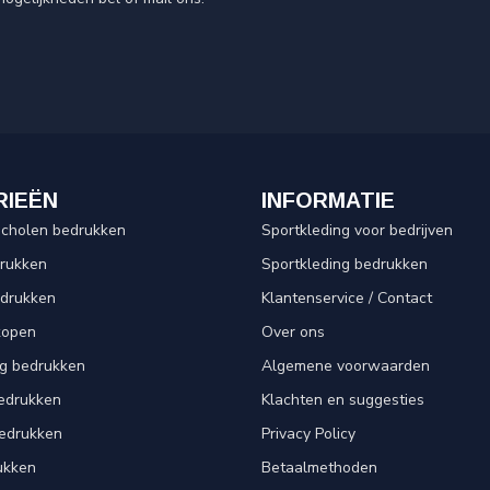
RIEËN
INFORMATIE
scholen bedrukken
Sportkleding voor bedrijven
drukken
Sportkleding bedrukken
edrukken
Klantenservice / Contact
kopen
Over ons
ng bedrukken
Algemene voorwaarden
edrukken
Klachten en suggesties
bedrukken
Privacy Policy
ukken
Betaalmethoden