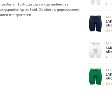
olyester en 13% Elasthan en garandeert een
Op 
vingspunten op de huid. De short is geproduceerd
uiten transporteren.
JAK
JA
sli
Op 
JAK
JA
sli
Op 
JAK
JA
sli
Op 