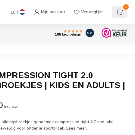
0
Mijn account
Verlanglijst
EUR
9.8
185
beoordelingen
MPRESSION TIGHT 2.0
ROEKJES | KIDS EN ADULTS |
0
Incl. btw
slidingsbroekjes genoemde compression tight 2.0 van Jako.
eweldig voor onder je sportbroek.
Lees meer
.