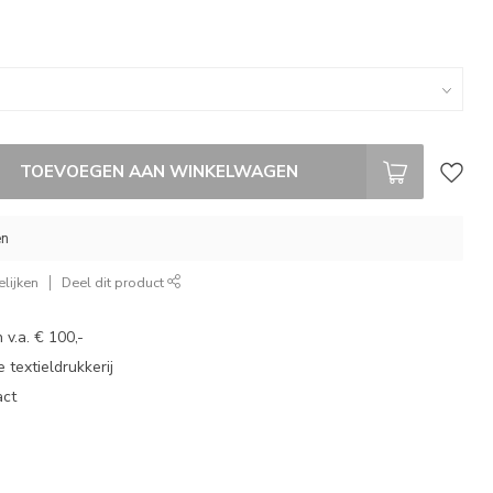
TOEVOEGEN AAN WINKELWAGEN
en
lijken
Deel dit product
 v.a. € 100,-
 textieldrukkerij
act