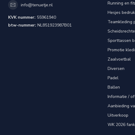
Running en fi
info@tenuetje.nl
Hesjes bedru
KVK nummer:
55961940
Teamkleding 
btw-nummer:
NL851923987B01
Scheidsrechte
Sporttassen 
Promotie kled
Zaalvoetbal
Diversen
Padel
Ballen
Informatie / of
Aanbieding v
Uitverkoop
WK 2026 fank