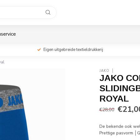
service
Eigen uitgebreide textieldrukkerij
yal
JAKO
JAKO CO
SLIDINGB
ROYAL
€21,0
€28,00
De bekende ook wel 
Prettige pasvorm │G