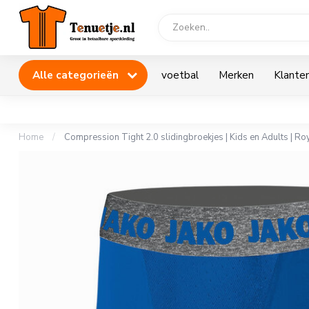
Alle categorieën
voetbal
Merken
Klanten
Home
/
Compression Tight 2.0 slidingbroekjes | Kids en Adults | Ro