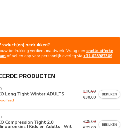
Product(en) bedrukken?
Jouw bedrukking verdient maatwerk. Vraag een
snelle offerte
aan
of bel en app voor persoonlijk overleg via
+31 628987309
.
EERDE PRODUCTEN
O
€40,00
KO Long Tight Winter ADULTS
BEKIJKEN
€30,00
voorraad
O
€28,00
KO Compression Tight 2.0
BEKIJKEN
dingbroekjes | Kids en Adults | Wit
€21,00