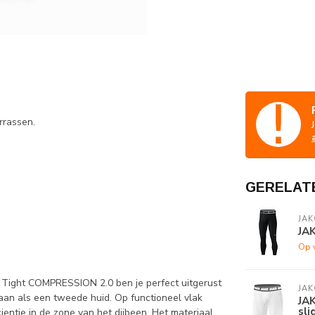
rrassen.
GERELAT
JAK
JA
Op 
t Tight COMPRESSION 2.0 ben je perfect uitgerust
JAK
t aan als een tweede huid. Op functioneel vlak
JA
sli
icientie in de zone van het dijbeen. Het materiaal