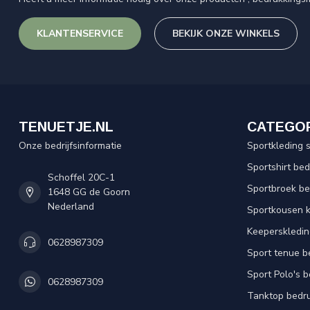
KLANTENSERVICE
BEKIJK ONZE WINKELS
TENUETJE.NL
CATEGO
Onze bedrijfsinformatie
Sportkleding 
Sportshirt be
Schoffel 20C-1
Sportbroek b
1648 GG de Goorn
Nederland
Sportkousen 
Keeperskledi
0628987309
Sport tenue b
Sport Polo's 
0628987309
Tanktop bedr