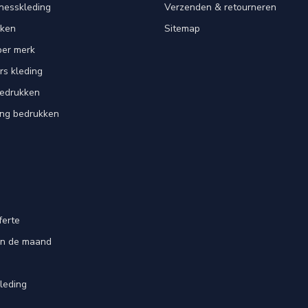
tnesskleding
Verzenden & retourneren
kken
Sitemap
per merk
rs kleding
bedrukken
ing bedrukken
ferte
an de maand
leding