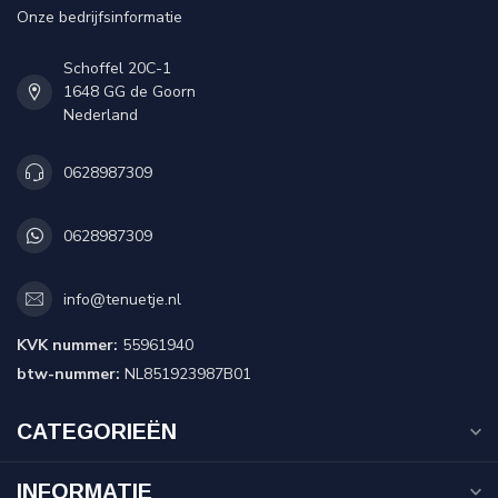
Onze bedrijfsinformatie
Schoffel 20C-1
1648 GG de Goorn
Nederland
0628987309
0628987309
info@tenuetje.nl
KVK nummer:
55961940
btw-nummer:
NL851923987B01
CATEGORIEËN
INFORMATIE