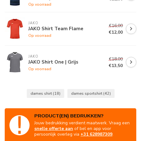
Op voorraad
JAKO
€16,00
JAKO Shirt Team Flame
€12,00
Op voorraad
JAKO
€18,00
JAKO Shirt One | Grijs
€13,50
Op voorraad
dames shirt
(18)
dames sportshirt
(42)
PRODUCT(EN) BEDRUKKEN?
Jouw bedrukking verdient maatwerk. Vraag een
snelle offerte aan
of bel en app voor
persoonlijk overleg via
+31 628987309
.