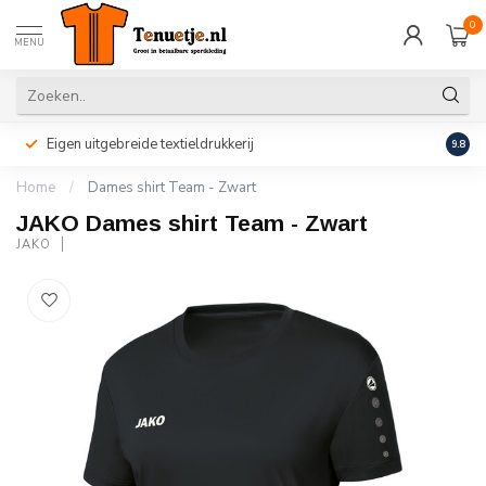
0
MENU
Eigen uitgebreide textieldrukkerij
Perso
9.8
Home
/
Dames shirt Team - Zwart
JAKO Dames shirt Team - Zwart
JAKO