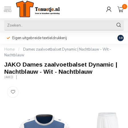
0
MENU
Eigen uitgebreide textieldrukkerij
Perso
9.8
Home
/
Dames zaalvoetbalset Dynamic | Nachtblauw - Wit -
Nachtblauw
JAKO Dames zaalvoetbalset Dynamic |
Nachtblauw - Wit - Nachtblauw
JAKO