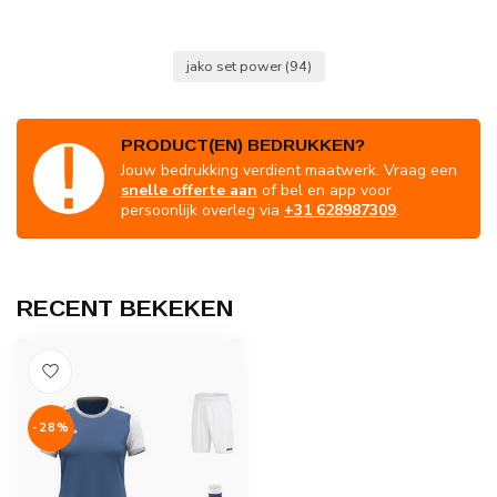
jako set power
(94)
PRODUCT(EN) BEDRUKKEN?
Jouw bedrukking verdient maatwerk. Vraag een
snelle offerte aan
of bel en app voor
persoonlijk overleg via
+31 628987309
.
RECENT BEKEKEN
-28%