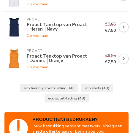
Op voorraad
PROACT
€9,95
Proact Tanktop van Proact
│Heren │Navy
€7,50
Op voorraad
PROACT
€9,95
Proact Tanktop van Proact
│Dames │Oranje
€7,50
Op voorraad
eco friendly sportkleding
(48)
eco shirts
(48)
eco sportkleding
(48)
PRODUCT(EN) BEDRUKKEN?
Jouw bedrukking verdient maatwerk. Vraag een
snelle offerte aan
of bel en app voor