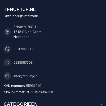
TENUETJE.NL
Onze bedrijfsinformatie
Schoffel 20C-1
1648 GG de Goorn
Nederland
0628987309
0628987309
info@tenuetje.nl
KVK nummer:
55961940
btw-nummer:
NL851923987B01
CATEGORIEËN