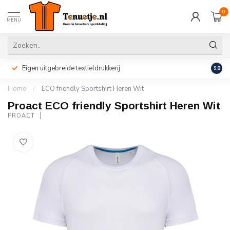
0
MENU
Eigen uitgebreide textieldrukkerij
Perso
9.8
Home
/
ECO friendly Sportshirt Heren Wit
Proact ECO friendly Sportshirt Heren Wit
PROACT