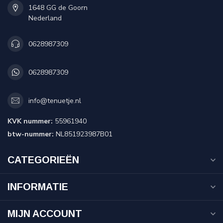
1648 GG de Goorn
Nederland
0628987309
0628987309
info@tenuetje.nl
KVK nummer:
55961940
btw-nummer:
NL851923987B01
CATEGORIEËN
INFORMATIE
MIJN ACCOUNT