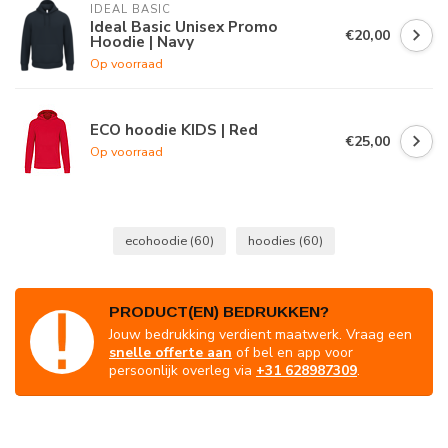
IDEAL BASIC
Ideal Basic Unisex Promo
€20,00
Hoodie | Navy
Op voorraad
ECO hoodie KIDS | Red
€25,00
Op voorraad
ecohoodie
(60)
hoodies
(60)
PRODUCT(EN) BEDRUKKEN?
Jouw bedrukking verdient maatwerk. Vraag een
snelle offerte aan
of bel en app voor
persoonlijk overleg via
+31 628987309
.