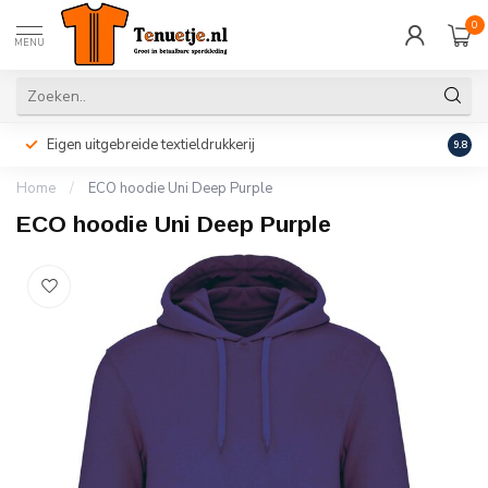
0
MENU
Eigen uitgebreide textieldrukkerij
Perso
9.8
Home
/
ECO hoodie Uni Deep Purple
ECO hoodie Uni Deep Purple