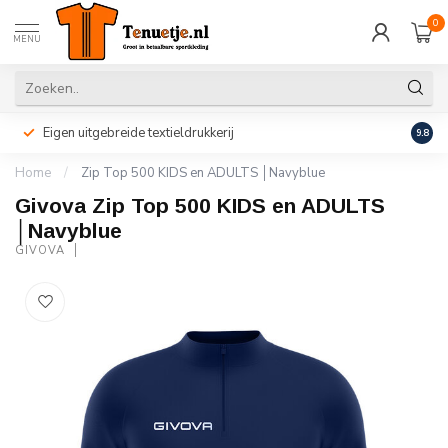
0
MENU
Eigen uitgebreide textieldrukkerij
Perso
9.8
Home
/
Zip Top 500 KIDS en ADULTS │Navyblue
Givova Zip Top 500 KIDS en ADULTS
│Navyblue
GIVOVA