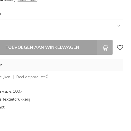
*
TOEVOEGEN AAN WINKELWAGEN
en
lijken
Deel dit product
 v.a. € 100,-
 textieldrukkerij
act