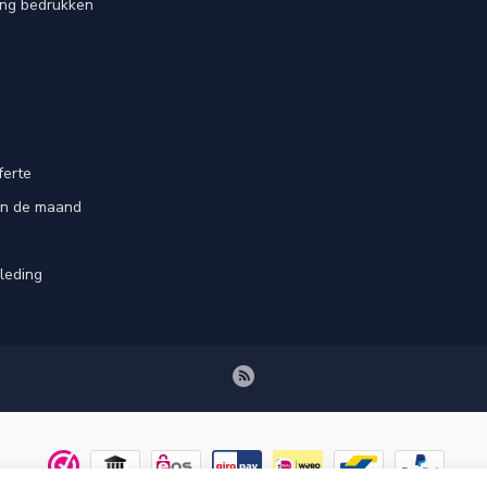
ing bedrukken
ferte
an de maand
leding