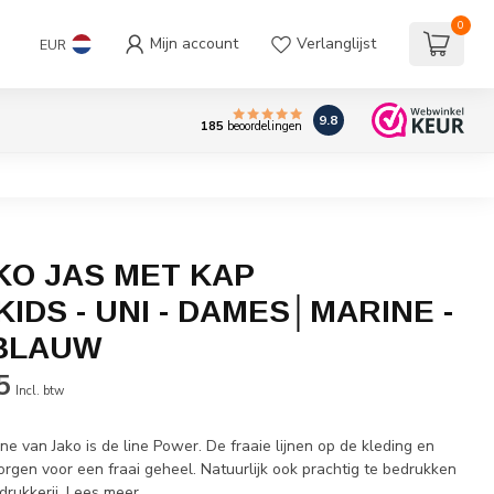
0
Mijn account
Verlanglijst
EUR
9.8
185
beoordelingen
KO JAS MET KAP
IDS - UNI - DAMES│MARINE -
BLAUW
5
Incl. btw
ine van Jako is de line Power. De fraaie lijnen op de kleding en
zorgen voor een fraai geheel. Natuurlijk ook prachtig te bedrukken
drukkerij.
Lees meer
.