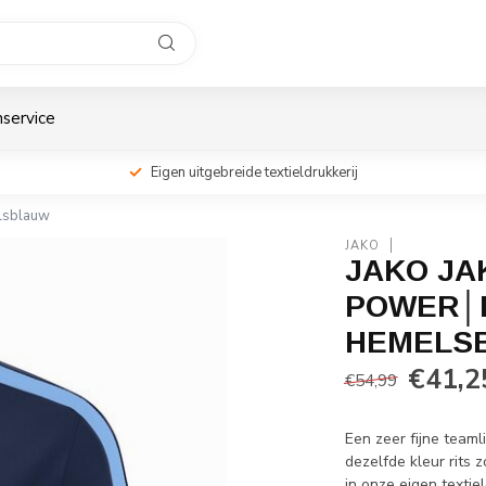
service
Eigen uitgebreide textieldrukkerij
elsblauw
JAKO
JAKO JA
POWER│K
HEMELS
€41,2
€54,99
Een zeer fijne teaml
dezelfde kleur rits 
in onze eigen textiel