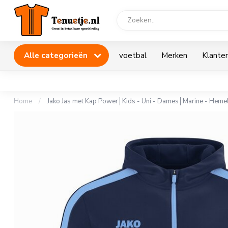
Alle categorieën
voetbal
Merken
Klanten
Home
/
Jako Jas met Kap Power│Kids - Uni - Dames│Marine - Hem