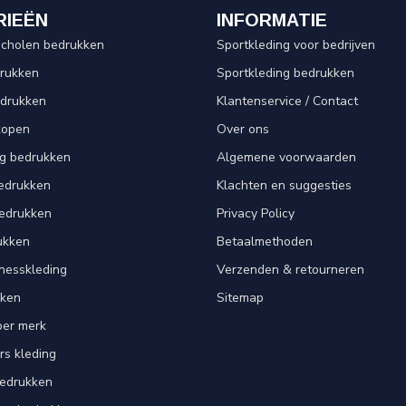
RIEËN
INFORMATIE
scholen bedrukken
Sportkleding voor bedrijven
drukken
Sportkleding bedrukken
edrukken
Klantenservice / Contact
kopen
Over ons
ng bedrukken
Algemene voorwaarden
edrukken
Klachten en suggesties
bedrukken
Privacy Policy
ukken
Betaalmethoden
tnesskleding
Verzenden & retourneren
kken
Sitemap
per merk
rs kleding
bedrukken