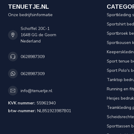
TENUETJE.NL
CATEGO
Onze bedrijfsinformatie
Sportkleding 
Sportshirt be
Schoffel 20C-1
Sportbroek b
1648 GG de Goorn
Nederland
Sportkousen 
Keeperskledi
0628987309
Sport tenue b
Sport Polo's 
0628987309
Tanktop bedr
Running en fi
info@tenuetje.nl
Hesjes bedru
KVK nummer:
55961940
Teamkleding 
btw-nummer:
NL851923987B01
Scheidsrechte
Sporttassen 