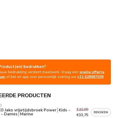
Product(en) bedrukken?
Jouw bedrukking verdient maatwerk. Vraag een
snelle offerte
aan
of bel en app voor persoonlijk overleg via
+31 628987309
.
EERDE PRODUCTEN
O
€45,00
O Jako vrijetijdsbroek Power│Kids -
BEKIJKEN
i - Dames│Marine
€33,75