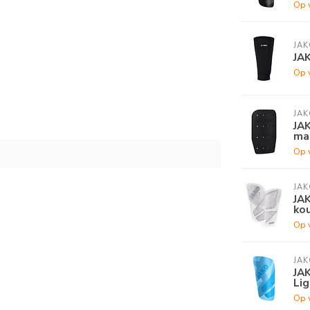
Op 
!
JAK
JA
Op 
JAK
JAK
maa
Op 
JAK
JAK
ko
Op 
JAK
JA
Lig
Op 