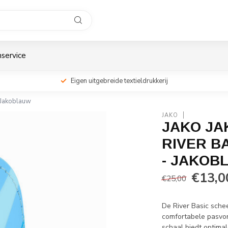
service
Eigen uitgebreide textieldrukkerij
 Jakoblauw
JAKO
JAKO J
RIVER B
- JAKOB
€13,0
€25,00
De River Basic sch
comfortabele pasvor
schaal biedt optima