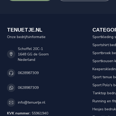
TENUETJE.NL
CATEGO
Onze bedrijfsinformatie
Sportkleding 
Sportshirt be
Schoffel 20C-1
Sportbroek b
1648 GG de Goorn
Nederland
Sportkousen 
Keeperskledi
0628987309
Sport tenue b
Sport Polo's 
0628987309
Tanktop bedr
Running en fi
info@tenuetje.nl
Hesjes bedru
KVK nummer:
55961940