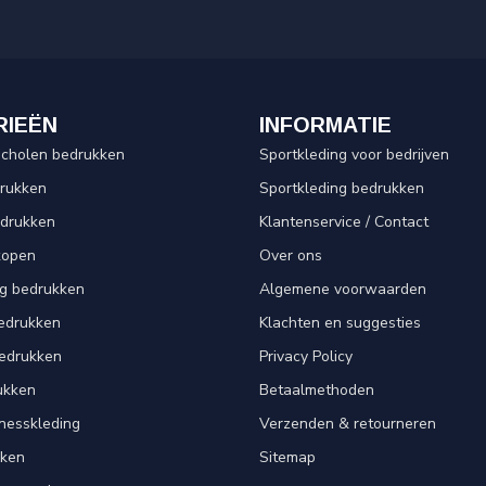
RIEËN
INFORMATIE
scholen bedrukken
Sportkleding voor bedrijven
drukken
Sportkleding bedrukken
edrukken
Klantenservice / Contact
kopen
Over ons
ng bedrukken
Algemene voorwaarden
edrukken
Klachten en suggesties
bedrukken
Privacy Policy
ukken
Betaalmethoden
tnesskleding
Verzenden & retourneren
kken
Sitemap