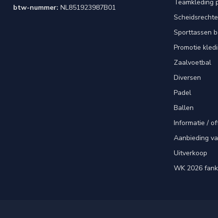
Teamkleding 
btw-nummer:
NL851923987B01
Scheidsrechte
Sporttassen 
Promotie kled
Zaalvoetbal
Diversen
Padel
Ballen
Informatie / of
Aanbieding v
Uitverkoop
WK 2026 fank