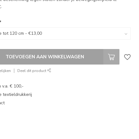
r
.
*
TOEVOEGEN AAN WINKELWAGEN
lijken
Deel dit product
 v.a. € 100,-
 textieldrukkerij
act