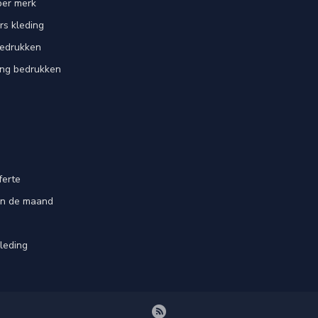
per merk
rs kleding
bedrukken
ing bedrukken
ferte
an de maand
leding