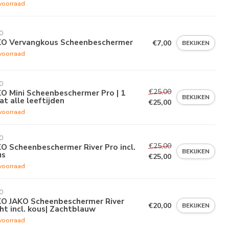
voorraad
O
KO Vervangkous Scheenbeschermer
€7,00
BEKIJKEN
voorraad
O
€25,00
O Mini Scheenbeschermer Pro | 1
BEKIJKEN
t alle leeftijden
€25,00
voorraad
O
€25,00
O Scheenbeschermer River Pro incl.
BEKIJKEN
us
€25,00
voorraad
O
KO JAKO Scheenbeschermer River
€20,00
BEKIJKEN
ht incl. kous| Zachtblauw
voorraad