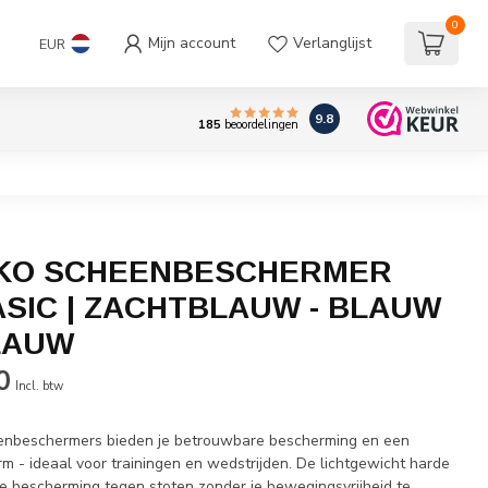
0
Mijn account
Verlanglijst
EUR
9.8
185
beoordelingen
AKO SCHEENBESCHERMER
ASIC | ZACHTBLAUW - BLAUW
LAUW
0
Incl. btw
eenbeschermers bieden je betrouwbare bescherming en een
m - ideaal voor trainingen en wedstrijden. De lichtgewicht harde
le bescherming tegen stoten zonder je bewegingsvrijheid te