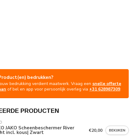
Product(en) bedrukken?
Jouw bedrukking verdient maatwerk. Vraag een
snelle offerte
aan
of bel en app voor persoonlijk overleg via
+31 628987309
.
EERDE PRODUCTEN
O
KO JAKO Scheenbeschermer River
€20,00
BEKIJKEN
ht incl. kous| Zwart