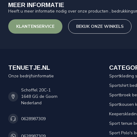
MEER INFORMATIE
Heeft u meer informatie nodig over onze producten , bedrukkingsm
KLANTENSERVICE
BEKIJK ONZE WINKELS
TENUETJE.NL
CATEGO
Onze bedrijfsinformatie
Sportkleding 
Sportshirt be
Schoffel 20C-1
Sportbroek b
1648 GG de Goorn
Nederland
Sportkousen 
Keeperskledi
0628987309
Sport tenue b
Sport Polo's 
0628987309