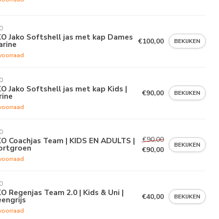
O
O Jako Softshell jas met kap Dames
€100,00
BEKIJKEN
arine
voorraad
O
O Jako Softshell jas met kap Kids |
€90,00
BEKIJKEN
rine
voorraad
O
€90,00
KO Coachjas Team | KIDS EN ADULTS |
BEKIJKEN
ortgroen
€90,00
voorraad
O
O Regenjas Team 2.0 | Kids & Uni |
€40,00
BEKIJKEN
engrijs
voorraad