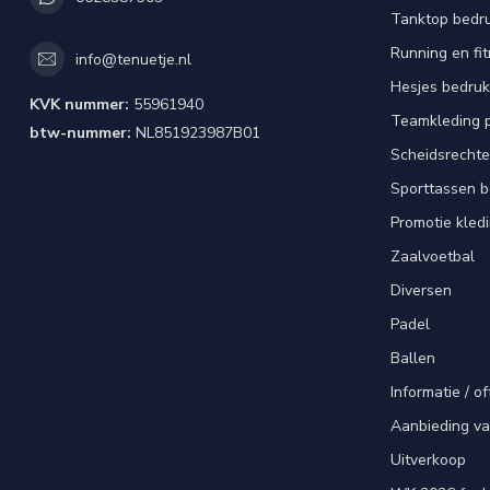
Tanktop bedr
Running en fi
info@tenuetje.nl
Hesjes bedru
KVK nummer:
55961940
Teamkleding 
btw-nummer:
NL851923987B01
Scheidsrechte
Sporttassen 
Promotie kled
Zaalvoetbal
Diversen
Padel
Ballen
Informatie / of
Aanbieding v
Uitverkoop