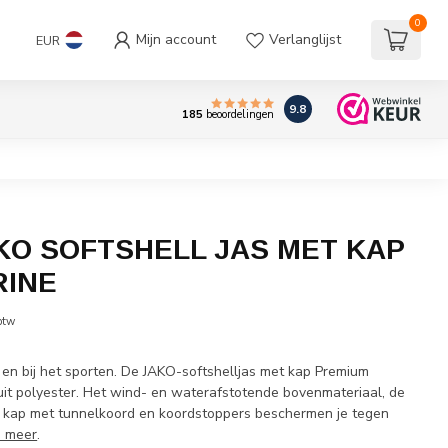
0
Mijn account
Verlanglijst
EUR
9.8
185
beoordelingen
KO SOFTSHELL JAS MET KAP
RINE
 btw
ijd en bij het sporten. De JAKO-softshelljas met kap Premium
it polyester. Het wind- en waterafstotende bovenmateriaal, de
 kap met tunnelkoord en koordstoppers beschermen je tegen
s meer
.