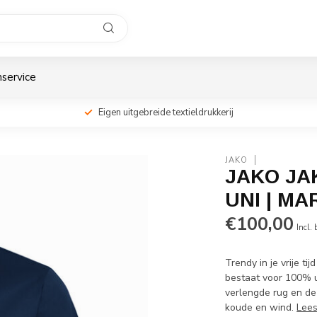
service
Eigen uitgebreide textieldrukkerij
JAKO
JAKO JA
UNI | MA
€100,00
Incl.
Trendy in je vrije t
bestaat voor 100% u
verlengde rug en de
koude en wind.
Lee