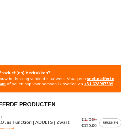
Product(en) bedrukken?
Jouw bedrukking verdient maatwerk. Vraag een
snelle offerte
aan
of bel en app voor persoonlijk overleg via
+31 628987309
.
EERDE PRODUCTEN
O
€120,00
O Jas Function | ADULTS | Zwart
BEKIJKEN
€120,00
voorraad