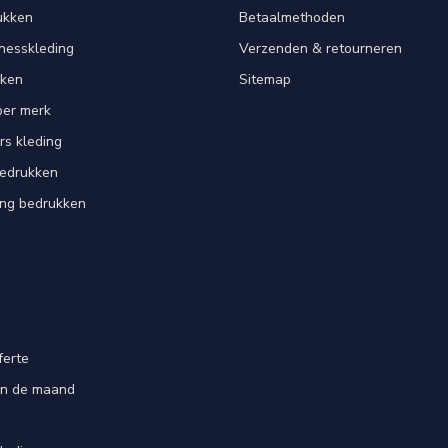
ukken
Betaalmethoden
tnesskleding
Verzenden & retourneren
kken
Sitemap
per merk
rs kleding
bedrukken
ing bedrukken
ferte
an de maand