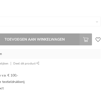
TOEVOEGEN AAN WINKELWAGEN
en
lijken
Deel dit product
 v.a. € 100,-
 textieldrukkerij
act