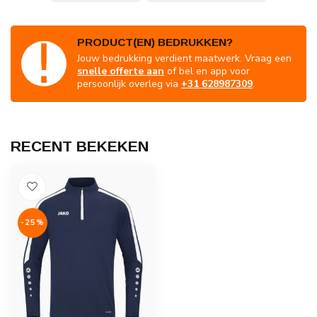
PRODUCT(EN) BEDRUKKEN?
Jouw bedrukking verdient maatwerk. Vraag een
snelle offerte aan
of bel en app voor
persoonlijk overleg via
+31 628987309
.
RECENT BEKEKEN
-25%