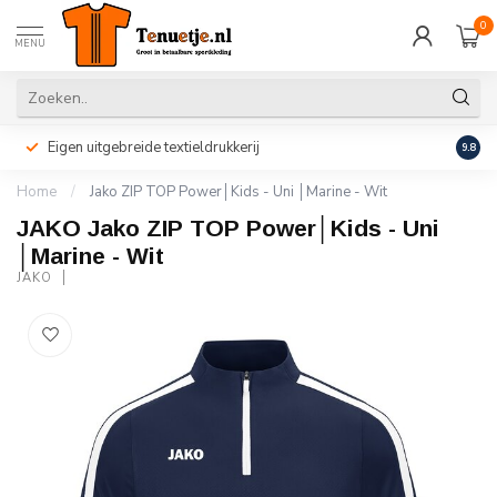
0
MENU
Eigen uitgebreide textieldrukkerij
Perso
9.8
Home
/
Jako ZIP TOP Power│Kids - Uni │Marine - Wit
JAKO Jako ZIP TOP Power│Kids - Uni
│Marine - Wit
JAKO