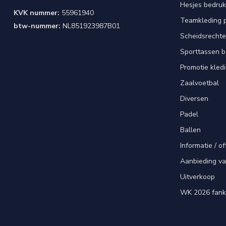
Hesjes bedru
KVK nummer:
55961940
Teamkleding 
btw-nummer:
NL851923987B01
Scheidsrechte
Sporttassen 
Promotie kled
Zaalvoetbal
Diversen
Padel
Ballen
Informatie / of
Aanbieding v
Uitverkoop
WK 2026 fank