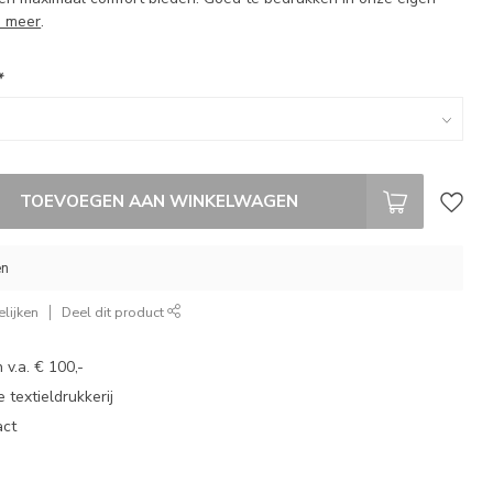
s meer
.
*
TOEVOEGEN AAN WINKELWAGEN
en
lijken
Deel dit product
 v.a. € 100,-
 textieldrukkerij
act