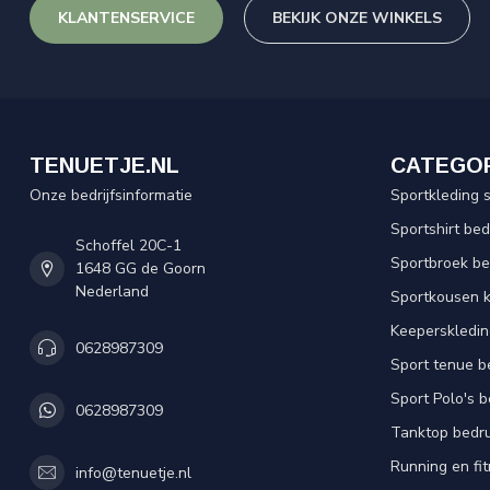
KLANTENSERVICE
BEKIJK ONZE WINKELS
TENUETJE.NL
CATEGO
Onze bedrijfsinformatie
Sportkleding 
Sportshirt be
Schoffel 20C-1
Sportbroek b
1648 GG de Goorn
Nederland
Sportkousen 
Keeperskledi
0628987309
Sport tenue b
Sport Polo's 
0628987309
Tanktop bedr
Running en fi
info@tenuetje.nl