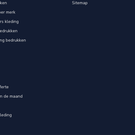
kken
Sitemap
per merk
rs kleding
bedrukken
ing bedrukken
ferte
an de maand
leding