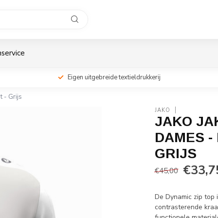
service
Eigen uitgebreide textieldrukkerij
 - Grijs
JAKO
JAKO JAK
DAMES - 
GRIJS
€33,7
€45,00
De Dynamic zip top i
contrasterende kraa
functionele materia