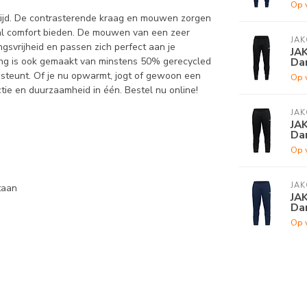
Op 
e tijd. De contrasterende kraag en mouwen zorgen
maal comfort bieden. De mouwen van een zeer
JAK
svrijheid en passen zich perfect aan je
JAK
Dam
ting is ook gemaakt van minstens 50% gerecycled
eu steunt. Of je nu opwarmt, jogt of gewoon een
Op 
unctie en duurzaamheid in één. Bestel nu online!
JAK
JAK
Dam
Op 
JAK
taan
JAK
Dam
Op 