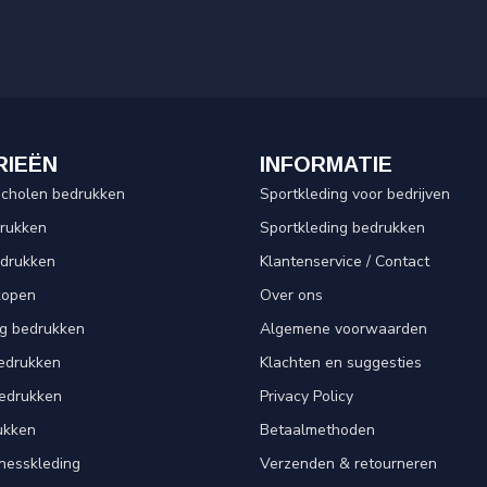
RIEËN
INFORMATIE
scholen bedrukken
Sportkleding voor bedrijven
drukken
Sportkleding bedrukken
edrukken
Klantenservice / Contact
kopen
Over ons
ng bedrukken
Algemene voorwaarden
edrukken
Klachten en suggesties
bedrukken
Privacy Policy
ukken
Betaalmethoden
tnesskleding
Verzenden & retourneren