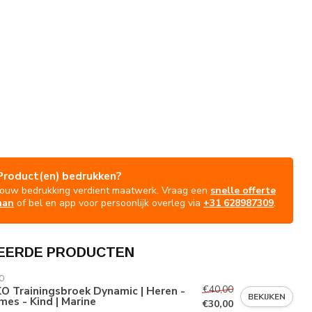
Product(en) bedrukken?
Jouw bedrukking verdient maatwerk. Vraag een
snelle offerte
aan
of bel en app voor persoonlijk overleg via
+31 628987309
.
EERDE PRODUCTEN
O
€40,00
O Trainingsbroek Dynamic | Heren -
BEKIJKEN
es - Kind | Marine
€30,00