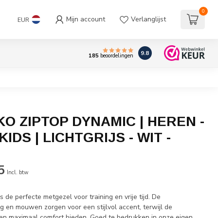
0
Mijn account
Verlanglijst
EUR
9.8
185
beoordelingen
O ZIPTOP DYNAMIC | HEREN -
KIDS | LICHTGRIJS - WIT -
5
Incl. btw
s de perfecte metgezel voor training en vrije tijd. De
g en mouwen zorgen voor een stijlvol accent, terwijl de
len maximaal comfort bieden. Goed te bedrukken in onze eigen