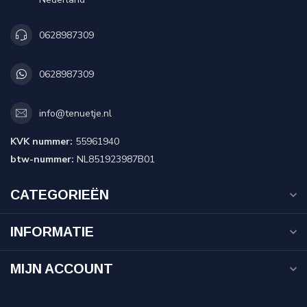
0628987309
0628987309
info@tenuetje.nl
KVK nummer:
55961940
btw-nummer:
NL851923987B01
CATEGORIEËN
INFORMATIE
MIJN ACCOUNT