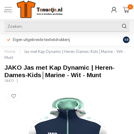
0
MENU
Eigen uitgebreide textieldrukkerij
Perso
9.8
Home
/
Jas met Kap Dynamic | Heren-Dames-Kids│Marine - Wit -
Munt
JAKO Jas met Kap Dynamic | Heren-
Dames-Kids│Marine - Wit - Munt
JAKO