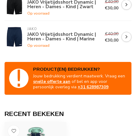
€40,00
JAKO Vrijetijdsshort Dynamic |
Heren - Dames - Kind | Zwart
€30,00
Op voorraad
JAKO
€40,00
JAKO Vrijetijdsshort Dynamic |
Heren - Dames - Kind | Marine
€30,00
Op voorraad
PRODUCT(EN) BEDRUKKEN?
Jouw bedrukking verdient maatwerk. Vraag een
snelle offerte aan
of bel en app voor
persoonlijk overleg via
+31 628987309
.
RECENT BEKEKEN