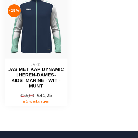
-25%
JAKO
JAS MET KAP DYNAMIC
| HEREN-DAMES-
KIDS│MARINE - WIT -
MUNT
€41,25
€55,00
± 5 werkdagen