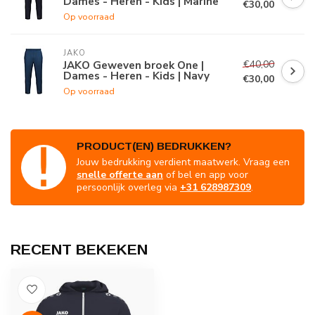
Dames - Heren - Kids | Marine
€30,00
Op voorraad
JAKO
€40,00
JAKO Geweven broek One |
Dames - Heren - Kids | Navy
€30,00
Op voorraad
PRODUCT(EN) BEDRUKKEN?
Jouw bedrukking verdient maatwerk. Vraag een
snelle offerte aan
of bel en app voor
persoonlijk overleg via
+31 628987309
.
RECENT BEKEKEN