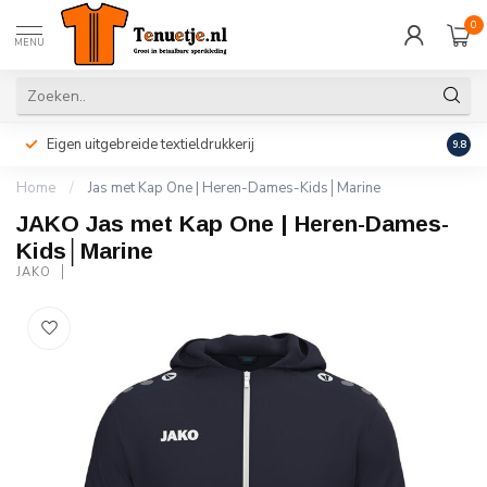
0
MENU
Eigen uitgebreide textieldrukkerij
Perso
9.8
Home
/
Jas met Kap One | Heren-Dames-Kids│Marine
JAKO Jas met Kap One | Heren-Dames-
Kids│Marine
JAKO