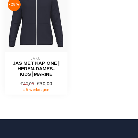
-25%
JAKO
JAS MET KAP ONE |
HEREN-DAMES-
KIDS│MARINE
€30,00
€40,00
± 5 werkdagen