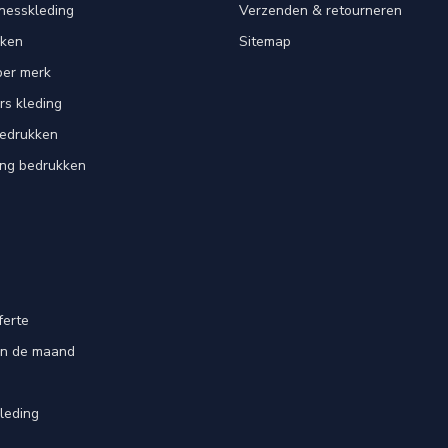
tnesskleding
Verzenden & retourneren
kken
Sitemap
per merk
rs kleding
bedrukken
ing bedrukken
ferte
an de maand
leding