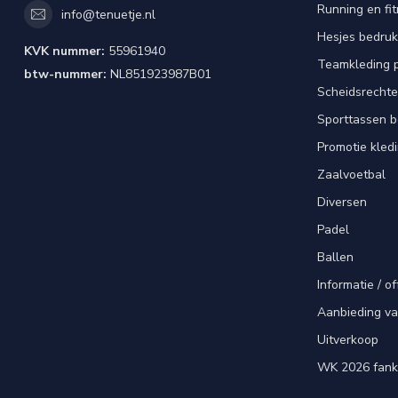
Running en fi
info@tenuetje.nl
Hesjes bedru
KVK nummer:
55961940
Teamkleding 
btw-nummer:
NL851923987B01
Scheidsrechte
Sporttassen 
Promotie kled
Zaalvoetbal
Diversen
Padel
Ballen
Informatie / of
Aanbieding v
Uitverkoop
WK 2026 fank