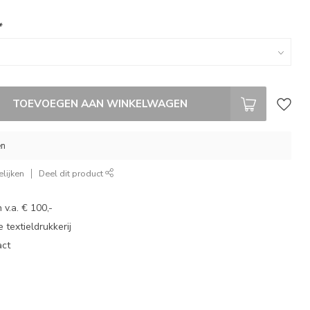
*
TOEVOEGEN AAN WINKELWAGEN
en
lijken
Deel dit product
 v.a. € 100,-
 textieldrukkerij
act