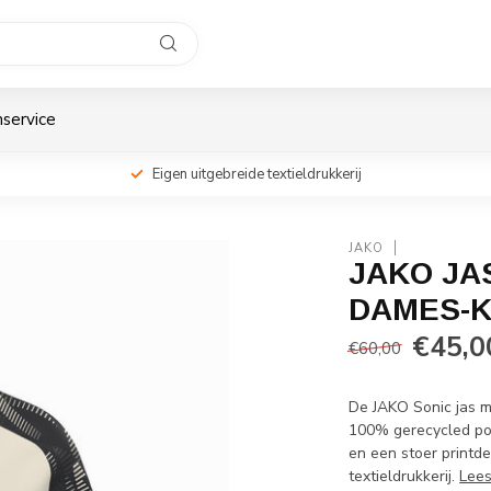
service
Eigen uitgebreide textieldrukkerij
JAKO
JAKO JA
DAMES-K
€45,0
€60,00
De JAKO Sonic jas m
100% gerecycled pol
en een stoer printd
textieldrukkerij.
Lee