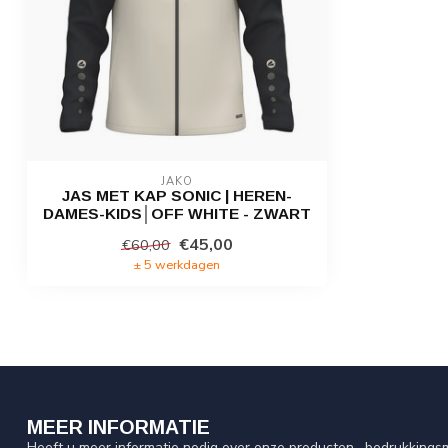
JAKO
JAS MET KAP SONIC | HEREN-
DAMES-KIDS│OFF WHITE - ZWART
€45,00
€60,00
± 5 werkdagen
MEER INFORMATIE
Heeft u meer informatie nodig over onze producten , bedrukkingsm