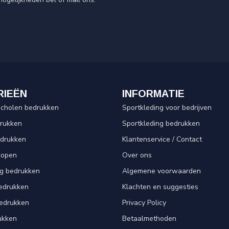
RIEËN
INFORMATIE
scholen bedrukken
Sportkleding voor bedrijven
drukken
Sportkleding bedrukken
edrukken
Klantenservice / Contact
kopen
Over ons
ng bedrukken
Algemene voorwaarden
edrukken
Klachten en suggesties
bedrukken
Privacy Policy
ukken
Betaalmethoden