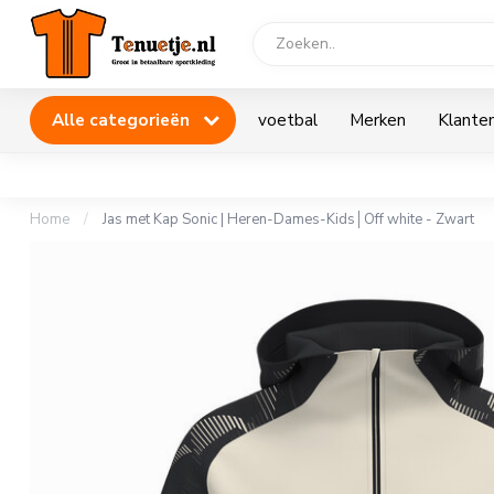
Alle categorieën
voetbal
Merken
Klanten
Home
/
Jas met Kap Sonic | Heren-Dames-Kids│Off white - Zwart