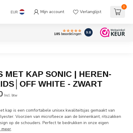
0
Mijn account
Verlanglijst
EUR
9.8
185
beoordelingen
S MET KAP SONIC | HEREN-
IDS│OFF WHITE - ZWART
0
Incl. btw
et kap is een comfortabele unisex kwaliteitsjas gemaakt van
yester. Voorzien van microfleece aan de binnenkant, ritszakken
esign op de schouders. Perfect te bedrukken in onze eigen
s meer
.