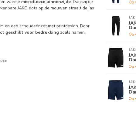
 een warme
microfleece binnenzijde
. Dankzij de
Op 
rkenbare JAKO dots op de mouwen straalt de jas
JAK
JAK
rm en een schouderinzet met printdesign. Door
Dam
ct geschikt voor bedrukking
zoals namen,
Op 
JAK
JAK
Dam
eece
Op 
JAK
JAK
Dam
Op 