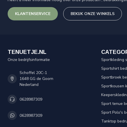
KLANTENSERVICE
BEKIJK ONZE WINKELS
TENUETJE.NL
CATEGO
Onze bedrijfsinformatie
Sportkleding 
Sportshirt be
Schoffel 20C-1
Sportbroek b
1648 GG de Goorn
Nederland
Sportkousen 
Keeperskledi
0628987309
Sport tenue b
Sport Polo's 
0628987309
Tanktop bedr