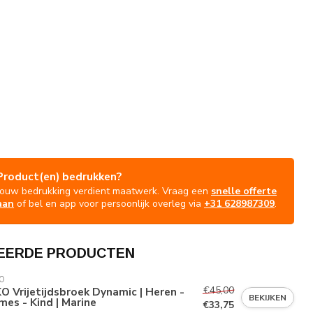
Product(en) bedrukken?
Jouw bedrukking verdient maatwerk. Vraag een
snelle offerte
aan
of bel en app voor persoonlijk overleg via
+31 628987309
.
EERDE PRODUCTEN
O
€45,00
O Vrijetijdsbroek Dynamic | Heren -
BEKIJKEN
es - Kind | Marine
€33,75