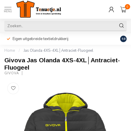
0
MENU
Eigen uitgebreide textieldrukkerij
Perso
9.8
Home
/
Jas Olanda 4XS-4XL│Antraciet-Fluogeel
Givova Jas Olanda 4XS-4XL│Antraciet-
Fluogeel
GIVOVA