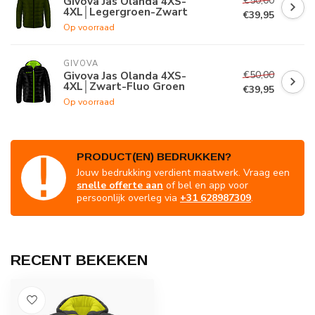
€50,00
Givova Jas Olanda 4XS-
4XL│Legergroen-Zwart
€39,95
Op voorraad
GIVOVA
€50,00
Givova Jas Olanda 4XS-
4XL│Zwart-Fluo Groen
€39,95
Op voorraad
PRODUCT(EN) BEDRUKKEN?
Jouw bedrukking verdient maatwerk. Vraag een
snelle offerte aan
of bel en app voor
persoonlijk overleg via
+31 628987309
.
RECENT BEKEKEN