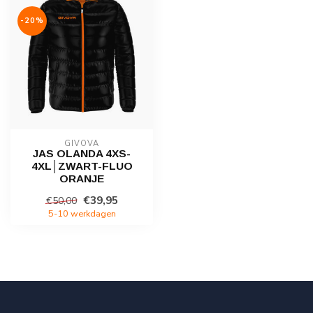
-20%
GIVOVA
JAS OLANDA 4XS-
4XL│ZWART-FLUO
ORANJE
€39,95
€50,00
5-10 werkdagen