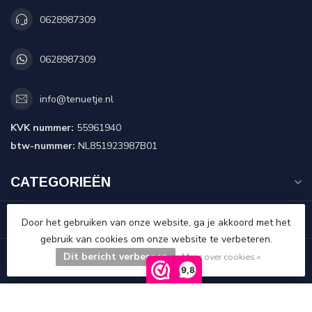
0628987309
0628987309
info@tenuetje.nl
KVK nummer:
55961940
btw-nummer:
NL851923987B01
CATEGORIEËN
INFORMATIE
Door het gebruiken van onze website, ga je akkoord met het
gebruik van cookies om onze website te verbeteren.
MIJN ACCOUNT
Dit bericht verbergen
Meer over cookies »
9,8