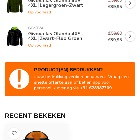
€50,00
Givova Jas Olanda 4XS-
4XL│Legergroen-Zwart
€39,95
Op voorraad
GIVOVA
€50,00
Givova Jas Olanda 4XS-
4XL│Zwart-Fluo Groen
€39,95
Op voorraad
PRODUCT(EN) BEDRUKKEN?
Jouw bedrukking verdient maatwerk. Vraag een
snelle offerte aan
of bel en app voor
persoonlijk overleg via
+31 628987309
.
RECENT BEKEKEN