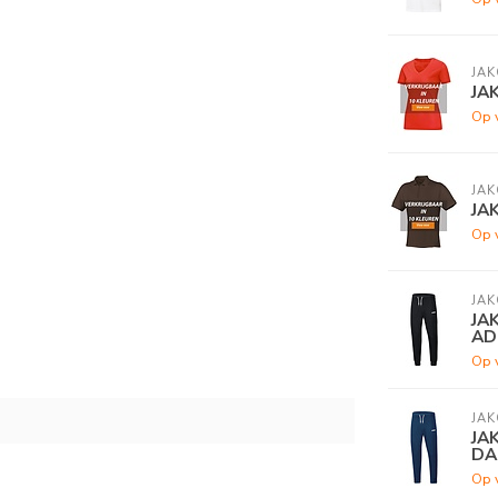
JAK
JA
Op 
JAK
JAK
Op 
JAK
JA
AD
Op 
JAK
JA
DA
Op 