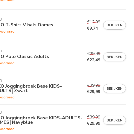
O
€12,99
KO T-Shirt V hals Dames
BEKIJKEN
€9,74
voorraad
O
€29,99
O Polo Classic Adults
BEKIJKEN
€22,49
voorraad
O
€39,99
KO Joggingbroek Base KIDS-
BEKIJKEN
ULTS│Zwart
€29,99
voorraad
O
€39,99
KO Joggingbroek Base KIDS-ADULTS-
BEKIJKEN
MES│Navyblue
€29,99
voorraad