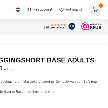
0
Mijn account
Verlanglijst
EUR
9.8
185
beoordelingen
GGINGSHORT BASE ADULTS
0
Incl. btw
joggingshort in klassieke uitvoering. Gemaakt van een Soft touch
de diverse Base artikelen.
Lees meer
.