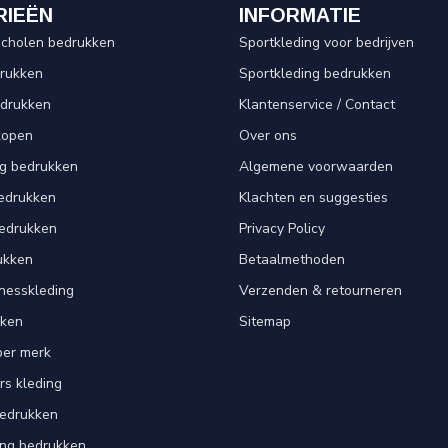
RIEËN
INFORMATIE
scholen bedrukken
Sportkleding voor bedrijven
drukken
Sportkleding bedrukken
edrukken
Klantenservice / Contact
kopen
Over ons
ng bedrukken
Algemene voorwaarden
edrukken
Klachten en suggesties
bedrukken
Privacy Policy
ukken
Betaalmethoden
tnesskleding
Verzenden & retourneren
kken
Sitemap
per merk
rs kleding
bedrukken
ing bedrukken