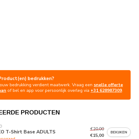
Product(en) bedrukken?
Jouw bedrukking verdient maatwerk. Vraag een
snelle offerte
aan
of bel en app voor persoonlijk overleg via
+31 628987309
.
EERDE PRODUCTEN
O
€20,00
KO T-Shirt Base ADULTS
BEKIJKEN
€15,00
voorraad