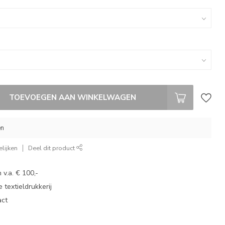
TOEVOEGEN AAN WINKELWAGEN
en
lijken
Deel dit product
 v.a. € 100,-
 textieldrukkerij
act