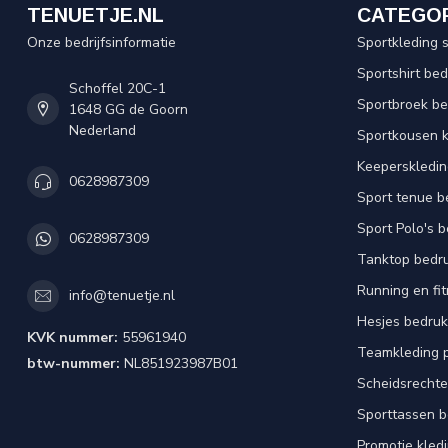
TENUETJE.NL
CATEGO
Onze bedrijfsinformatie
Sportkleding 
Sportshirt be
Schoffel 20C-1
Sportbroek b
1648 GG de Goorn
Nederland
Sportkousen 
Keeperskledi
0628987309
Sport tenue b
Sport Polo's 
0628987309
Tanktop bedr
Running en fi
info@tenuetje.nl
Hesjes bedru
KVK nummer:
55961940
Teamkleding 
btw-nummer:
NL851923987B01
Scheidsrechte
Sporttassen 
Promotie kled