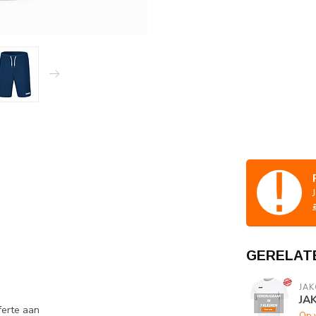
GERELAT
JAK
JA
fferte aan
Op 