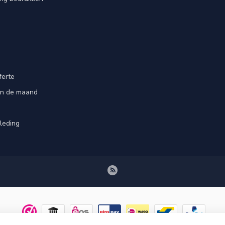
ferte
an de maand
leding