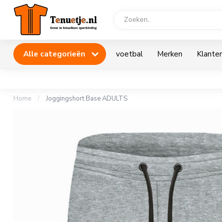
Alle categorieën
voetbal
Merken
Klanten
Home
/
Joggingshort Base ADULTS