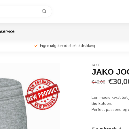
service
Eigen uitgebreide textieldrukkerij
JAKO
JAKO JO
€30,0
€40,00
Een mooie kwaliteit 
Bio katoen.
Perfect passend bij 
Kleur broek:
*