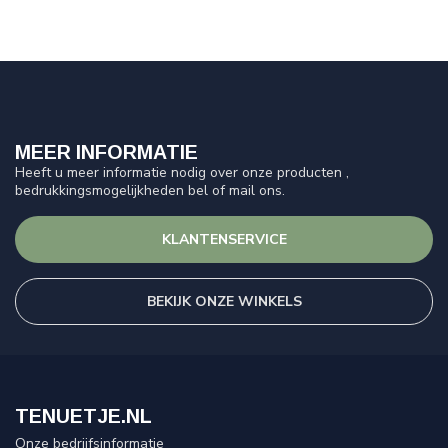
RECENT BEKEKEN
ZEUS
KEEPERSET PAROS
KIDS EN
ADULTS│FUCHSIA-
ZWART
€30,00