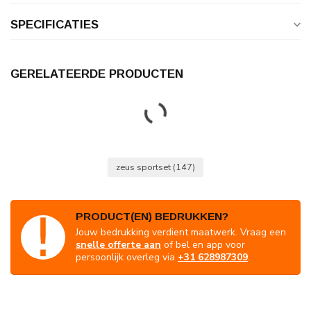
SPECIFICATIES
GERELATEERDE PRODUCTEN
JAKO
€30,00
JAKO Keepershirt Power | Kids
en Adults | Skyblue-Marine
€22,50
Op voorraad
JAKO
€35,00
JAKO Keepershirt River | Kids en
Adults | Zwart
€26,25
Op voorraad
JAKO
€35,00
JAKO Keepershirt River | Kids en
Adults | Munt
€26,25
Op voorraad