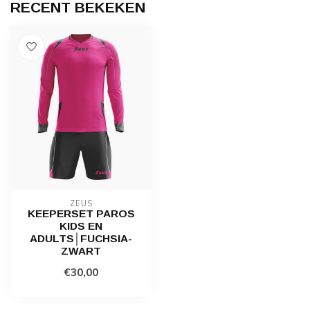
ZEUS
Zeus Keeperset Vintage Kids en
€35,00
Adults│Zwart-groen
Op voorraad
ZEUS
Zeus Keeperset Vintage Kids en
€35,00
Adults│Zwart-Fluogeel
Op voorraad
zeus sportset
(147)
PRODUCT(EN) BEDRUKKEN?
Jouw bedrukking verdient maatwerk. Vraag een
snelle offerte aan
of bel en app voor
persoonlijk overleg via
+31 628987309
.