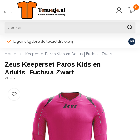
0
MENU
Eigen uitgebreide textieldrukkerij
Perso
9.8
Home
/
Keeperset Paros Kids en Adults│Fuchsia-Zwart
Zeus Keeperset Paros Kids en
Adults│Fuchsia-Zwart
ZEUS