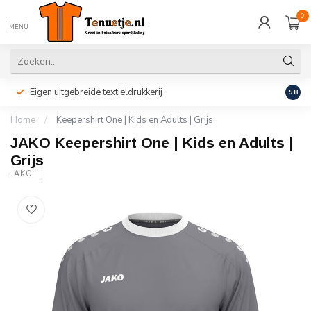
0
MENU
Eigen uitgebreide textieldrukkerij
Perso
9.8
Home
/
Keepershirt One | Kids en Adults | Grijs
JAKO Keepershirt One | Kids en Adults |
Grijs
JAKO