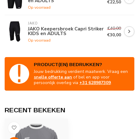
en ADULTS
€22,50
Op voorraad
JAKO
€40,00
JAKO Keepersbroek Capri Striker
KIDS en ADULTS
€30,00
Op voorraad
PRODUCT(EN) BEDRUKKEN?
Jouw bedrukking verdient maatwerk. Vraag een
snelle offerte aan
of bel en app voor
persoonlijk overleg via
+31 628987309
.
RECENT BEKEKEN