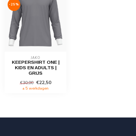
-25%
JAKO
KEEPERSHIRT ONE |
KIDS EN ADULTS |
GRIJS
€22,50
€30,00
± 5 werkdagen